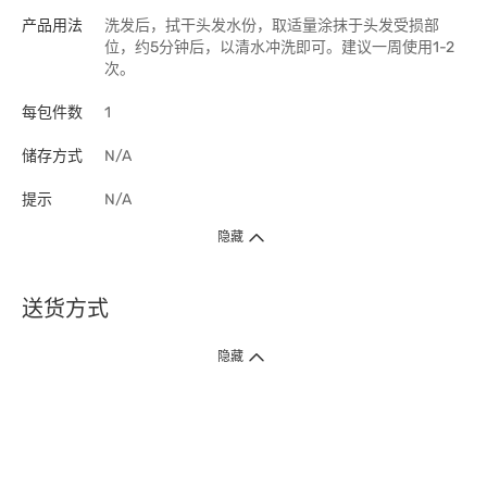
产品用法
洗发后，拭干头发水份，取适量涂抹于头发受损部
位，约5分钟后，以清水冲洗即可。建议一周使用1-2
次。
每包件数
1
储存方式
N/A
提示
N/A
隐藏
送货方式
1. 送货到府（受卫生署条例规管产品除外 ）
隐藏
订单总额淨值满$399免运费（商户直送产品除外），选取「特快送」并于早
上9点至下午7点下单，最快30分钟内送到​。
2. 门店取货（商户直送产品除外）
超过160间门市满$50免费店取，选取「特快门店取货」最快30分钟可取货。
3. 顺丰智能柜（受卫生署条例规管或商户直送产品除外）
买满$250免费顺丰智能柜自提点自取，服务范围包括香港岛、九龙、新界、