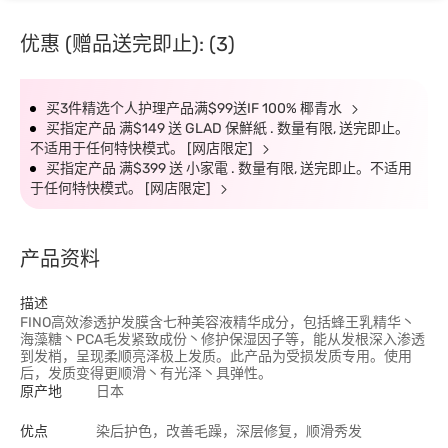
优惠 (赠品送完即止): (3)
买3件精选个人护理产品满$99送IF 100% 椰青水
买指定产品 满$149 送 GLAD 保鮮紙 . 数量有限, 送完即止。
不适用于任何特快模式。 [网店限定]
买指定产品 满$399 送 小家電 . 数量有限, 送完即止。不适用
于任何特快模式。 [网店限定]
产品资料
描述
FINO高效渗透护发膜含七种美容液精华成分，包括蜂王乳精华丶
海藻糖丶PCA毛发紧致成份丶修护保湿因子等，能从发根深入渗透
到发梢，呈现柔顺亮泽极上发质。此产品为受损发质专用。使用
后，发质变得更顺滑丶有光泽丶具弹性。
原产地
日本
优点
染后护色，改善毛躁，深层修复，顺滑秀发