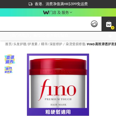
首次APP下单买满$450 输入 NEWAPP 即减$50
立即成为易赏钱会员尽享独家优惠
香港．消费净值满HK$399免运费
门店 及 服务
0
免运费门市取货，满$250 合作自取點自取免运费，净额消费满$399，免费送货上门！
首页
/
头发护理
/
护发素 / 精华
/
深层修护 / 染烫受损修復
/
FINO高效渗透护发膜