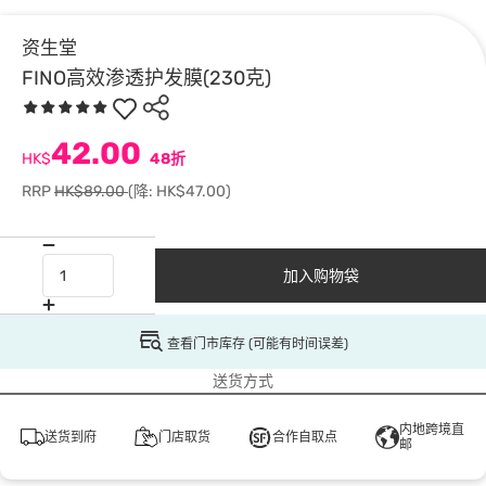
资生堂
FINO高效渗透护发膜(230克)
42.00
HK$
48折
RRP
HK$89.00
(降: HK$47.00)
加入购物袋
查看门市库存 (可能有时间误差)
送货方式
内地跨境直
送货到府
门店取货
合作自取点
邮