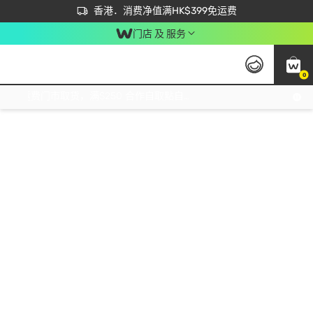
首次APP下单买满$450 输入 NEWAPP 即减$50
立即成为易赏钱会员尽享独家优惠
香港．消费净值满HK$399免运费
门店 及 服务
0
免运费门市取货，满$250 合作自取點自取免运费，净额消费满$399，免费送货上门！