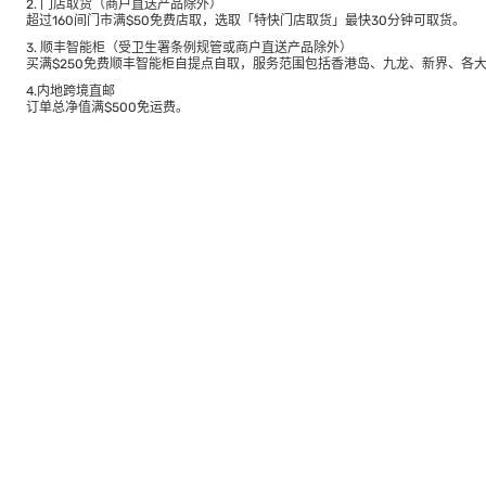
2. 门店取货（商户直送产品除外）
超过160间门市满$50免费店取，选取「特快门店取货」最快30分钟可取货。
3. 顺丰智能柜（受卫生署条例规管或商户直送产品除外）
买满$250免费顺丰智能柜自提点自取，服务范围包括香港岛、九龙、新界、各
4.内地跨境直邮
订单总净值满$500免运费。