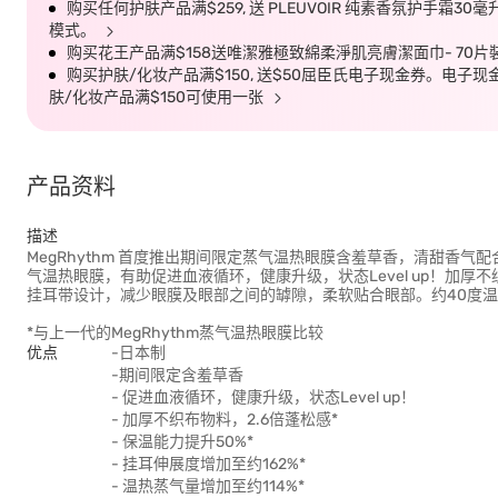
购买任何护肤产品满$259, 送 PLEUVOIR 纯素香氛护手霜30
模式。
购买花王产品满$158送唯潔雅極致綿柔淨肌亮膚潔面巾- 70片
购买护肤/化妆产品满$150, 送$50屈臣氏电子现金券。电子现金券有效
肤/化妆产品满$150可使用一张
产品资料
描述
MegRhythm 首度推出期间限定蒸气温热眼膜含羞草香，清甜香气配
气温热眼膜，有助促进血液循环，健康升级，状态Level up！加厚
挂耳带设计，减少眼膜及眼部之间的罅隙，柔软贴合眼部。约40度温
*与上一代的MegRhythm蒸气温热眼膜比较
优点
-日本制
-期间限定含羞草香
- 促进血液循环，健康升级，状态Level up！
- 加厚不织布物料，2.6倍蓬松感*
- 保温能力提升50%*
- 挂耳伸展度增加至约162%*
- 温热蒸气量增加至约114%*