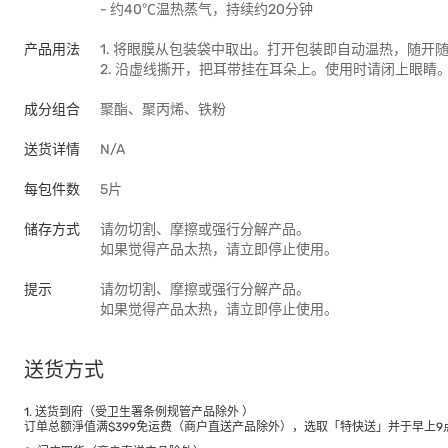
- 约40℃温热蒸气，持续约20分钟
产品用法
1. 将眼膜从包装袋中取出。打开包装即自动温热，随开
2. 沿虚线撕开，把耳带挂在耳朵上。使用时请闭上眼睛
成分组合
聚酯、聚丙烯、铁粉
送货详情
N/A
每包件数
5片
储存方式
请勿切割、摩擦或强行分解产品。
如果觉得产品太热，请立即停止使用。
提示
请勿切割、摩擦或强行分解产品。
如果觉得产品太热，请立即停止使用。
送货方式
1. 送货到府（受卫生署条例规管产品除外 ）
订单总额淨值满$399免运费（商户直送产品除外），选取「特快送」并于早上9点