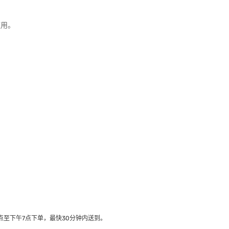
随用。
。
至下午7点下单，最快30分钟内送到​。