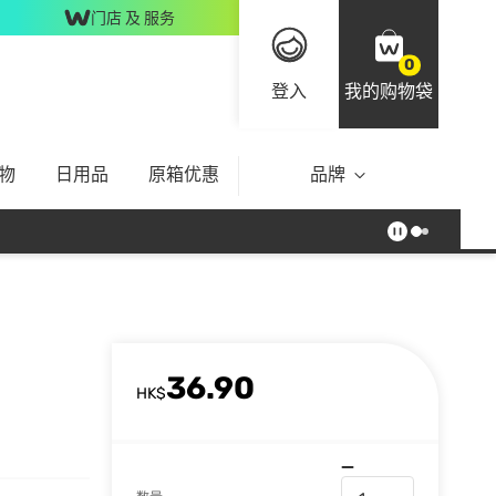
门店 及 服务
0
登入
我的购物袋
物
日用品
原箱优惠
品牌
36.90
HK$