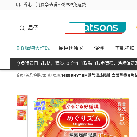
香港．消费净值满HK$399免运费
立即成为易赏钱会员尽享独家优惠
首次APP下单买满$450 输入 NEWAPP 即减$50
生蠔BB
屈仔
8.8 購物大作戰
屈臣氏独家
保健
美肌护肤
免运费门市取货，满$250 合作自取點自取免运费，净额消费满
首页
/
美肌护肤
/
面膜
/
眼膜
/
MEGRHYTHM蒸气温热眼膜 含羞草香 5片