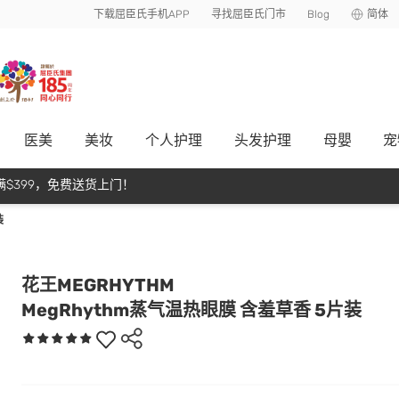
下载屈臣氏手机APP
寻找屈臣氏门市
Blog
简体
医美
美妆
个人护理
头发护理
母嬰
宠
$399，免费送货上门！
装
花王MEGRHYTHM
MegRhythm蒸气温热眼膜 含羞草香 5片装