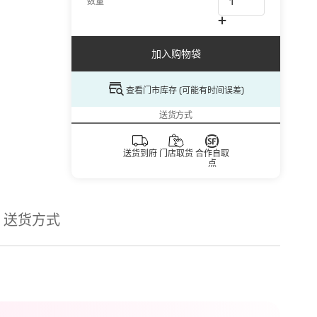
数量
加入购物袋
查看门市库存 (可能有时间误差)
送货方式
送货到府
门店取货
合作自取
点
送货方式