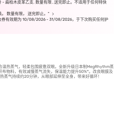
毫升 - 扁柏木皮革乙支. 数量有限 , 送完即止。不适用于任何特快
裝。 数量有限， 送完即止。"
期为 10/08/2026 - 31/08/2026，于下次购买任何护
合温热蒸气，轻柔包围疲惫双眼。全新升级日本制MegRhythm蒸
不织布物料，有效减慢蒸气流失，保温能力提升50%*。改良眼膜及
热蒸气持续约20分钟，从眼部延伸至全身，带来好循环！