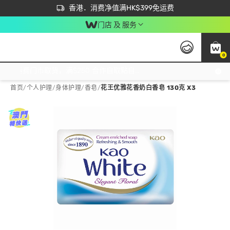
首次APP下单买满$450 输入 NEWAPP 即减$50
立即成为易赏钱会员尽享独家优惠
香港．消费净值满HK$399免运费
门店 及 服务
0
免运费门市取货，满$250 合作自取點自取免运费，净额消费满$399，免费送货上门！
首页
/
个人护理
/
身体护理
/
香皂
/
花王优雅花香奶白香皂 130克 X3