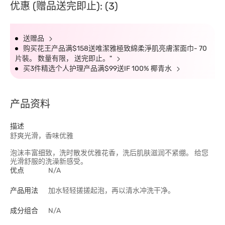
优惠 (赠品送完即止): (3)
送赠品
购买花王产品满$158送唯潔雅極致綿柔淨肌亮膚潔面巾- 70
片裝。 数量有限， 送完即止。"
买3件精选个人护理产品满$99送IF 100% 椰青水
产品资料
描述
舒爽光滑，香味优雅
泡沫丰富细致，洗时散发优雅花香，洗后肌肤滋润不紧绷。 给您
光滑舒服的洗澡新感受。
优点
N/A
产品用法
加水轻轻搓搓起泡，再以清水冲洗干净。
成分组合
N/A