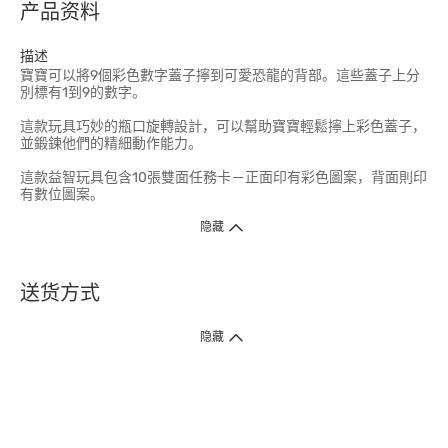
产品资料
描述
寶寶可以將9個彩色數字蓋子擰到可愛恐龍的背部。這些蓋子上分
別標有1到9的數字。
這款玩具巧妙的瓶口旋轉設計，可以幫助寶寶輕鬆擰上彩色蓋子，
並鍛鍊他們的精細動作能力。
這款益智玩具包含10張雙面任務卡－正面印有彩色圖案，背面則印
有數位圖案。
隐藏
送货方式
1. 送货到府（受卫生署条例规管产品除外 ）
隐藏
订单总额淨值满$399免运费（商户直送产品除外），选取「特快送」并于早
上9点至下午7点下单，最快30分钟内送到​。
2. 门店取货（商户直送产品除外）
超过160间门市满$50免费店取，选取「特快门店取货」最快30分钟可取货。
3. 顺丰智能柜（受卫生署条例规管或商户直送产品除外）
买满$250免费顺丰智能柜自提点自取，服务范围包括香港岛、九龙、新界、