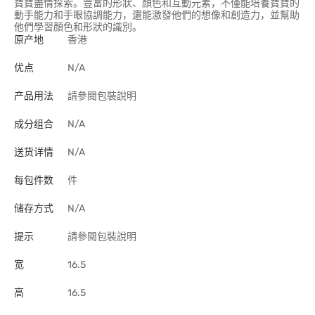
寶寶盡情探索。豐富的形狀、顏色和互動元素，不僅能培養寶寶的
動手能力和手眼協調能力，還能激發他們的想像和創造力，並幫助
他們學習顏色和形狀的識別。
原产地
香港
优点
N/A
产品用法
請參閱包裝說明
成分组合
N/A
送货详情
N/A
每包件数
件
储存方式
N/A
提示
請參閱包裝說明
宽
16.5
高
16.5