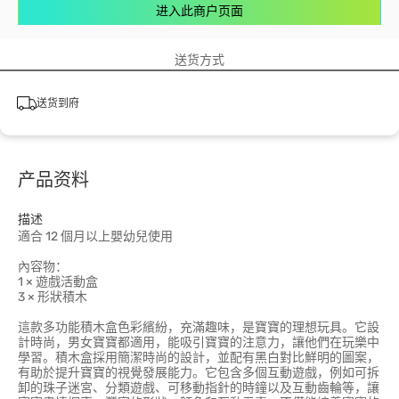
进入此商户页面
送货方式
送货到府
产品资料
描述
適合 12 個月以上嬰幼兒使用
內容物：
1 × 遊戲活動盒
3 × 形狀積木
這款多功能積木盒色彩繽紛，充滿趣味，是寶寶的理想玩具。它設
計時尚，男女寶寶都適用，能吸引寶寶的注意力，讓他們在玩樂中
學習。積木盒採用簡潔時尚的設計，並配有黑白對比鮮明的圖案，
有助於提升寶寶的視覺發展能力。它包含多個互動遊戲，例如可拆
卸的珠子迷宮、分類遊戲、可移動指針的時鐘以及互動齒輪等，讓