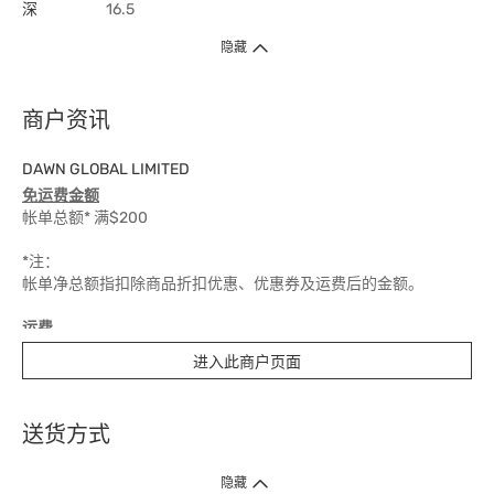
深
16.5
隐藏
商户资讯
DAWN GLOBAL LIMITED
免运费金额
帐单总额* 满$200
*注：
帐单净总额指扣除商品折扣优惠、优惠券及运费后的金额。
运费
进入此商户页面
$50
送货时间
送货方式
7 个工作天
1. 送货到府（受卫生署条例规管产品除外 ）
隐藏