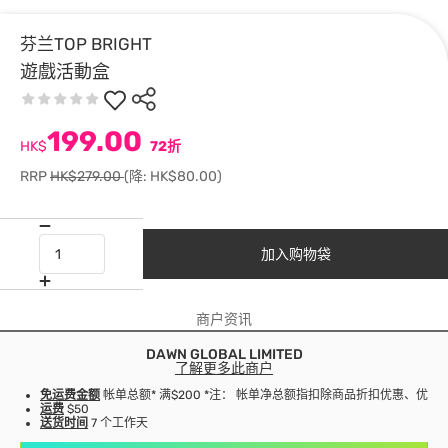
芬兰TOP BRIGHT
遊戲活動盒
199.00
HK$
72折
RRP
HK$279.00
(降: HK$80.00)
加入购物袋
商户资讯
DAWN GLOBAL LIMITED
了解更多此商户
免运费金额
帐单总额* 满$200 *注： 帐单净总额指扣除商品折扣优惠、优
运费
$50
送货时间
7 个工作天