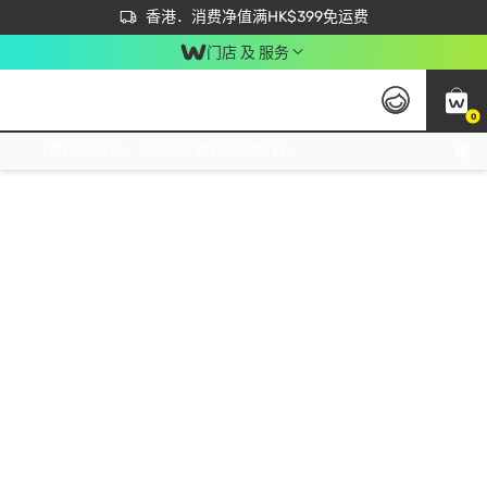
首次APP下单买满$450 输入 NEWAPP 即减$50
立即成为易赏钱会员尽享独家优惠
香港．消费净值满HK$399免运费
门店 及 服务
0
免运费门市取货，满$250 合作自取點自取免运费，净额消费满$399，免费送货上门！