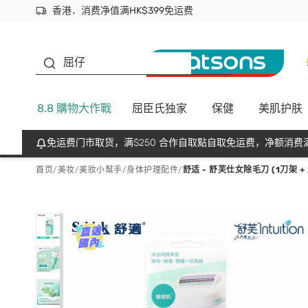
香港．消费净值满HK$399免运费
立即成为易赏钱会员尽享独家优惠
首次APP下单买满$450 输入 NEWAPP 即减$50
生蠔BB
屈仔
8.8 購物大作戰
屈臣氏独家
保健
美肌护肤
免运费门市取货，满$250 合作自取點自取免运费，净额消费满
首页
/
美妆
/
美妝小幫手
/
身体护理配件
/
舒适 - 舒芙仕女除毛刀 (1刀架 +