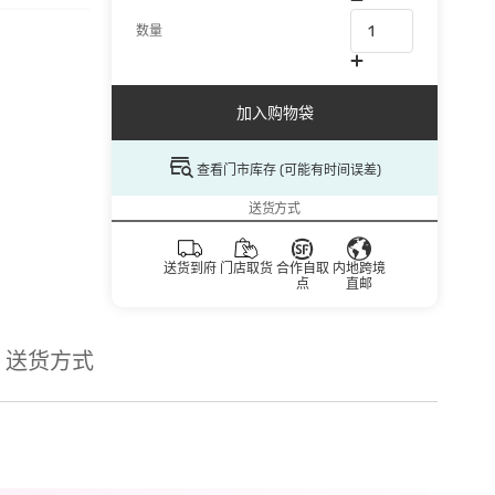
数量
加入购物袋
查看门市库存 (可能有时间误差)
送货方式
送货到府
门店取货
合作自取
内地跨境
点
直邮
送货方式