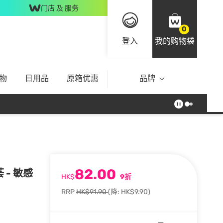
门店 及 服务
0
登入
我的购物袋
物
日用品
原箱优惠
品牌
82.00
 - 敏感
HK$
9折
RRP
HK$91.90
(降: HK$9.90)