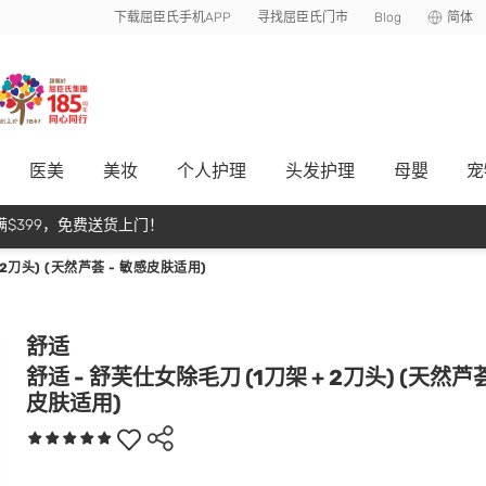
下载屈臣氏手机APP
寻找屈臣氏门市
Blog
简体
医美
美妆
个人护理
头发护理
母嬰
宠
$399，免费送货上门！
 2刀头) (天然芦荟 - 敏感皮肤适用)
舒适
舒适 - 舒芙仕女除毛刀 (1刀架 + 2刀头) (天然芦荟
皮肤适用)