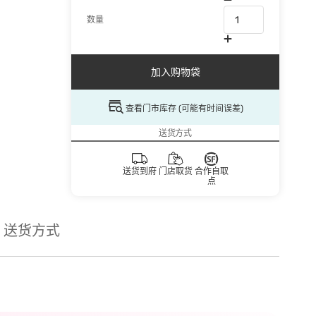
数量
加入购物袋
查看门市库存 (可能有时间误差)
送货方式
送货到府
门店取货
合作自取
点
送货方式