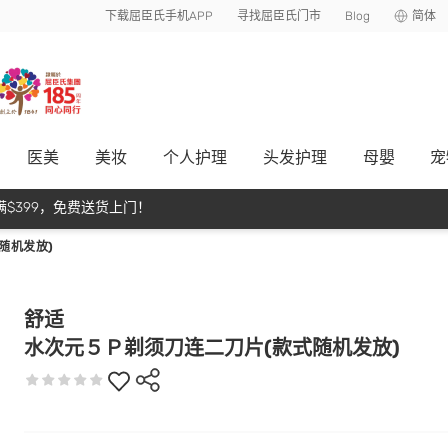
下载屈臣氏手机APP
寻找屈臣氏门市
Blog
简体
医美
美妆
个人护理
头发护理
母嬰
宠
$399，免费送货上门！
随机发放)
舒适
水次元５Ｐ剃须刀连二刀片(款式随机发放)