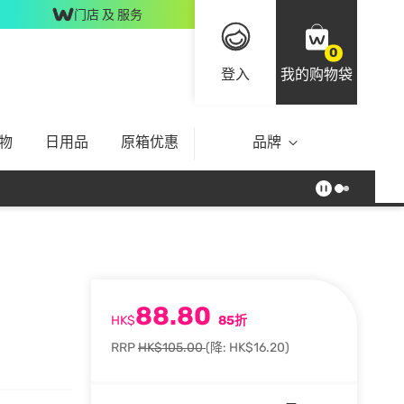
门店 及 服务
0
登入
我的购物袋
物
日用品
原箱优惠
品牌
88.80
HK$
85折
RRP
HK$105.00
(降: HK$16.20)