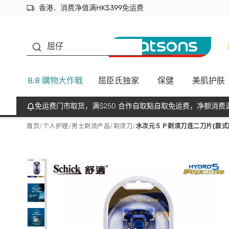
香港．消费净值满HK$399免运费
立即成为易赏钱会员尽享独家优惠
首次APP下单买满$450 输入 NEWAPP 即减$50
生蠔BB
屈仔
8.8 購物大作戰
屈臣氏独家
保健
美肌护肤
免运费门市取货，满$250 合作自取點自取免运费，净额消费满
首页
/
个人护理
/
男士剃须产品
/
剃须刀
/
水次元５Ｐ剃须刀连二刀片(款式