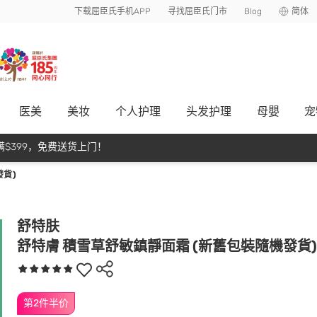
下载屈臣氏手机APP
寻找屈臣氏门市
Blog
简体
医美
美妆
个人护理
头发护理
母嬰
宠
$399，免费送货上门！
發貨)
舒特肤
舒特膚 積雪草舒敏鎮靜面霜 (新舊包裝隨機發貨)
第2件半价