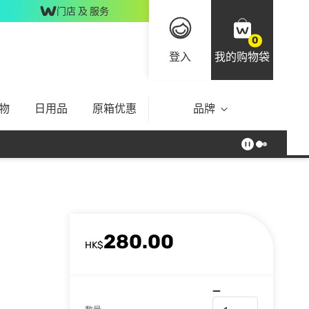
门店 及 服务
0
登入
我的购物袋
物
日用品
原箱优惠
品牌
280.00
HK$