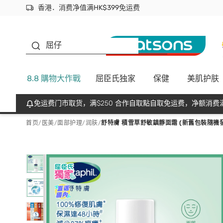
香港．消费净值满HK$399免运费
立即成为易赏钱会员尽享独家优惠
首次APP下单买满$450 输入 NEWAPP 即减$50
生蠔BB
屈仔
8.8 購物大作戰
屈臣氏独家
保健
美肌护肤
免运费门市取货，满$250 合作自取點自取免运费，净额消费满
首页
/
医美
/
面部护理
/
润肤
/
舒特膚 積雪草舒敏鎮靜面霜 (新舊包裝隨機