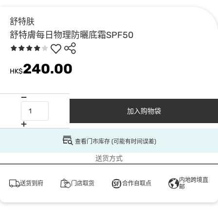
舒特肤
舒特膚每日物理防曬底霜SPF50
240.00
HK$
加入购物袋
查看门市库存 (可能有时间误差)
送货方式
内地跨境直
送货到府
门店取货
合作自取点
邮