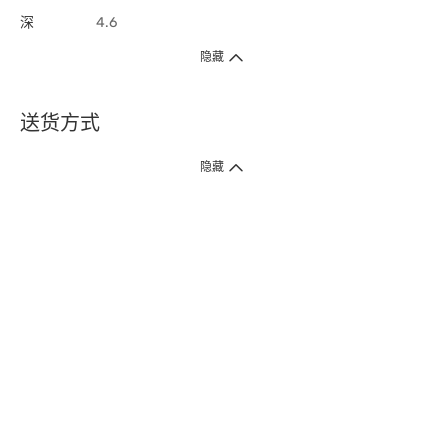
深
4.6
隐藏
送货方式
1. 送货到府（受卫生署条例规管产品除外 ）
隐藏
订单总额淨值满$399免运费（商户直送产品除外），选取「特快送」并于早
上9点至下午7点下单，最快30分钟内送到​。
2. 门店取货（商户直送产品除外）
超过160间门市满$50免费店取，选取「特快门店取货」最快30分钟可取货。
3. 顺丰智能柜（受卫生署条例规管或商户直送产品除外）
买满$250免费顺丰智能柜自提点自取，服务范围包括香港岛、九龙、新界、
各大小屋邨、屋苑商场等。
4.内地跨境直邮
订单总净值满$500免运费。