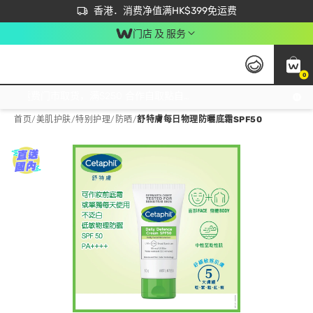
首次APP下单买满$450 输入 NEWAPP 即减$50
立即成为易赏钱会员尽享独家优惠
香港．消费净值满HK$399免运费
门店 及 服务
0
免运费门市取货，满$250 合作自取點自取免运费，净额消费满$399，免费送货上门！
首页
/
美肌护肤
/
特别护理
/
防晒
/
舒特膚每日物理防曬底霜SPF50