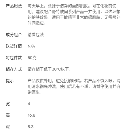
产品用法
每天早上，涂抹于洁净的面部肌肤。可在化妆前使
用。建议配合舒特肤同系列产品一并使用，以达理想
的护肤效果。适用于敏感至非常敏感肌肤，无需额外
时间适应。
成分组合
请看包装
送货详情
N/A
每包件数
50克
储存方式
请存储于低于30°C以下。
提示
产品仅供外用。避免接触眼睛。若产品不慎入眼，请
用清水彻底冲洗。使用后若有不适，请暂停使用并咨
询医生。
宽
4
高
16.8
深
5.3