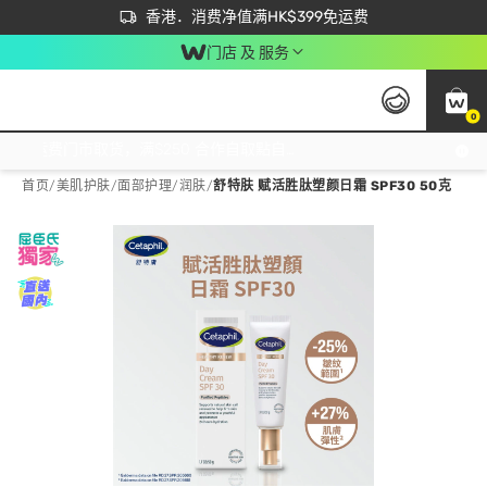
首次APP下单买满$450 输入 NEWAPP 即减$50
立即成为易赏钱会员尽享独家优惠
香港．消费净值满HK$399免运费
门店 及 服务
0
免运费门市取货，满$250 合作自取點自取免运费，净额消费满$399，免费送货上门！
首页
/
美肌护肤
/
面部护理
/
润肤
/
舒特肤 赋活胜肽塑颜日霜 SPF30 50克