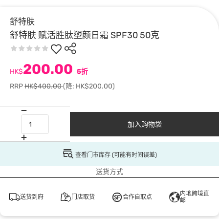
舒特肤
舒特肤 赋活胜肽塑颜日霜 SPF30 50克
200.00
HK$
5折
RRP
HK$400.00
(降: HK$200.00)
加入购物袋
查看门市库存 (可能有时间误差)
送货方式
内地跨境直
送货到府
门店取货
合作自取点
邮