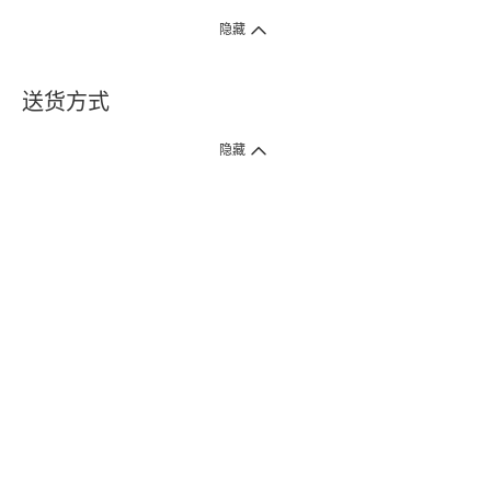
隐藏
送货方式
1. 送货到府（受卫生署条例规管产品除外 ）
隐藏
订单总额淨值满$399免运费（商户直送产品除外），选取「特快送」并于早
上9点至下午7点下单，最快30分钟内送到​。
2. 门店取货（商户直送产品除外）
超过160间门市满$50免费店取，选取「特快门店取货」最快30分钟可取货。
3. 顺丰智能柜（受卫生署条例规管或商户直送产品除外）
买满$250免费顺丰智能柜自提点自取，服务范围包括香港岛、九龙、新界、
各大小屋邨、屋苑商场等。
4.内地跨境直邮
订单总净值满$500免运费。