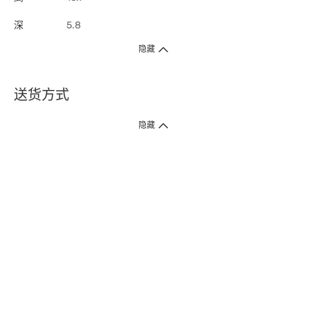
深
5.8
隐藏
送货方式
1. 送货到府（受卫生署条例规管产品除外 ）
隐藏
订单总额淨值满$399免运费（商户直送产品除外），选取「特快送」并于早
上9点至下午7点下单，最快30分钟内送到​。
2. 门店取货（商户直送产品除外）
超过160间门市满$50免费店取，选取「特快门店取货」最快30分钟可取货。
3. 顺丰智能柜（受卫生署条例规管或商户直送产品除外）
买满$250免费顺丰智能柜自提点自取，服务范围包括香港岛、九龙、新界、
各大小屋邨、屋苑商场等。
4.内地跨境直邮
订单总净值满$500免运费。