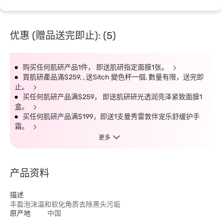
优惠 (赠品送完即止): (5)
购买任何肌研产品1件， 即送肌研指定面膜1张。
買肌研產品滿$259, , 送Sitch 變色杯一個, 數量有限，送完即
止。
买任何肌研产品满$259， 即送肌研研光透润亮泽紧致面膜1
盒。
买任何肌研产品满$199，即送1支曼秀雷敦伴宠乐舒缓护手
霜。
更多
产品资料
描述
丰盈泡沬温和软化角质去除黑头污垢
原产地
中国