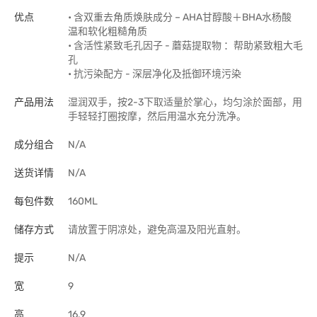
优点
• 含双重去角质焕肤成分 – AHA甘醇酸＋BHA水杨酸
温和软化粗糙角质
• 含活性紧致毛孔因子 - 蘑菇提取物 ：帮助紧致粗大毛
孔
• 抗污染配方 - 深层净化及抵御环境污染
产品用法
湿润双手，按2-3下取适量於掌心，均匀涂於面部，用
手轻轻打圈按摩，然后用温水充分洗净。
成分组合
N/A
送货详情
N/A
每包件数
160ML
储存方式
请放置于阴凉处，避免高温及阳光直射。
提示
N/A
宽
9
高
16.9