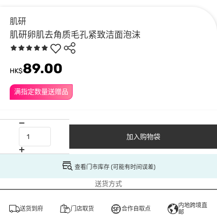
肌研
肌研卵肌去角质毛孔紧致洁面泡沫
89.00
HK$
满指定数量送赠品
加入购物袋
查看门市库存 (可能有时间误差)
送货方式
内地跨境直
送货到府
门店取货
合作自取点
邮