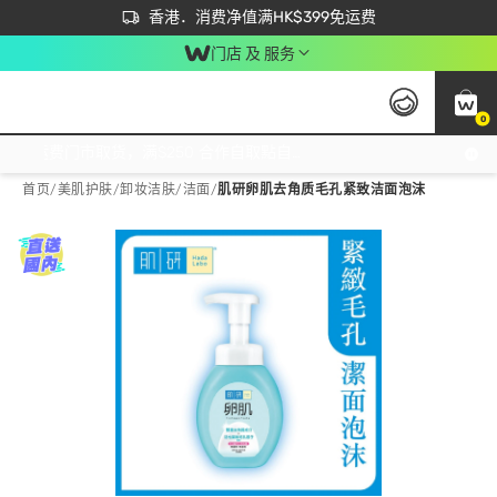
首次APP下单买满$450 输入 NEWAPP 即减$50
立即成为易赏钱会员尽享独家优惠
香港．消费净值满HK$399免运费
门店 及 服务
0
免运费门市取货，满$250 合作自取點自取免运费，净额消费满$399，免费送货上门！
首页
/
美肌护肤
/
卸妆洁肤
/
洁面
/
肌研卵肌去角质毛孔紧致洁面泡沫