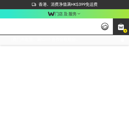
首次APP下单买满$450 输入 NEWAPP 即减$50
立即成为易赏钱会员尽享独家优惠
香港．消费净值满HK$399免运费
门店 及 服务
0
免运费门市取货，满$250 合作自取點自取免运费，净额消费满$399，免费送货上门！