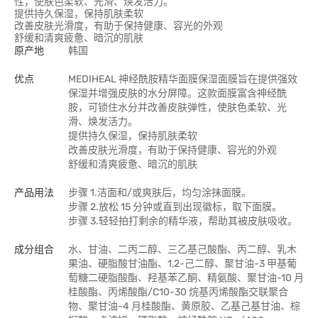
性，使肤色柔软、光滑、焕发活力。
提供持久保湿，保持肌肤柔软
改善皮肤光滑度，有助于保持健康、容光的外观
舒缓和清爽疲惫、暗沉的肌肤
原产地
韩国
优点
MEDIHEAL 神经酰胺精华面膜保湿面膜旨在提供强效
保湿并增强皮肤的水分屏障。这款面膜富含神经酰
胺，可锁住水分并改善皮肤弹性，使肤色柔软、光
滑、焕发活力。
提供持久保湿，保持肌肤柔软
改善皮肤光滑度，有助于保持健康、容光的外观
舒缓和清爽疲惫、暗沉的肌肤
产品用法
步骤 1.洁面和/或爽肤后，均匀涂抹面膜。
步骤 2.放松 15 分钟或直到出现徽标，取下面膜。
步骤 3.轻轻拍打剩余的精华液，帮助其被皮肤吸收。
成分组合
水、甘油、二丙二醇、三乙基己酸酯、丙二醇、乳木
果油、硬脂酸甘油酯、1,2-己二醇、聚甘油-3 甲基葡
萄糖二硬脂酸酯、羟基苯乙酮、精氨酸、聚甘油-10 月
桂酸酯、丙烯酸酯/C10-30 烷基丙烯酸酯交联聚合
物、聚甘油-4 月桂酸酯、黄原胶、乙基己基甘油、棕