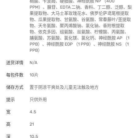
榈酸、卡波姆、硬脂酸、神经酰胺 NP （400
PPM）、腺苷、EDTA 二钠、香料、丁二醇、泛醇、梨
果提取物、大马士革玫瑰花水、佛罗伦萨鸢尾根提取
物、瓜果提取物、甘氨酸、谷氨酸、常春藤叶/茎提取
物、天冬氨酸、聚丙烯酸钠、氯化钠、香附根提取
物、依克多因、组氨酸、丝氨酸、柠檬酸、丙氨酸、
脯氨酸、苏氨酸、氯化镁、氯化钙、神经酰胺 AP （1
PPB）、神经酰胺 EOP （1 PPB）、神经酰胺 NS （1
PPB）
送货详情
N/A
每包件数
10片
储存方式
置于阴凉干爽处及儿童无法触及地方
提示
只供外用
宽
4.5
高
21
深
10.5