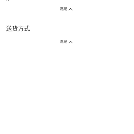
隐藏
送货方式
1. 送货到府（受卫生署条例规管产品除外 ）
隐藏
订单总额淨值满$399免运费（商户直送产品除外），选取「特快送」并于早
上9点至下午7点下单，最快30分钟内送到​。
2. 门店取货（商户直送产品除外）
超过160间门市满$50免费店取，选取「特快门店取货」最快30分钟可取货。
3. 顺丰智能柜（受卫生署条例规管或商户直送产品除外）
买满$250免费顺丰智能柜自提点自取，服务范围包括香港岛、九龙、新界、
各大小屋邨、屋苑商场等。
4.内地跨境直邮
订单总净值满$500免运费。