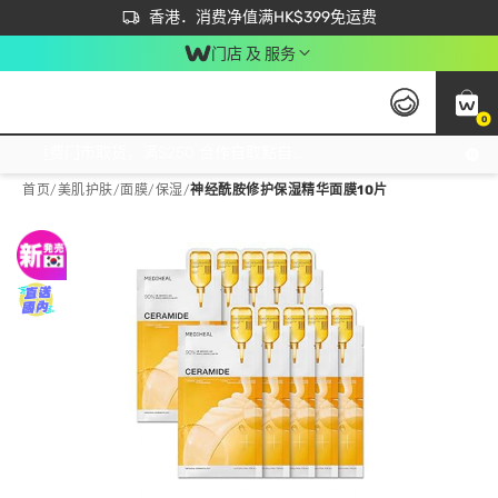
首次APP下单买满$450 输入 NEWAPP 即减$50
立即成为易赏钱会员尽享独家优惠
香港．消费净值满HK$399免运费
门店 及 服务
0
免运费门市取货，满$250 合作自取點自取免运费，净额消费满$399，免费送货上门！
首页
/
美肌护肤
/
面膜
/
保湿
/
神经酰胺修护保湿精华面膜10片