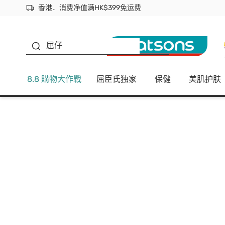
香港．消费净值满HK$399免运费
立即成为易赏钱会员尽享独家优惠
首次APP下单买满$450 输入 NEWAPP 即减$50
生蠔BB
屈仔
8.8 購物大作戰
屈臣氏独家
保健
美肌护肤