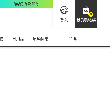
门店 及 服务
0
登入
我的购物袋
物
日用品
原箱优惠
品牌