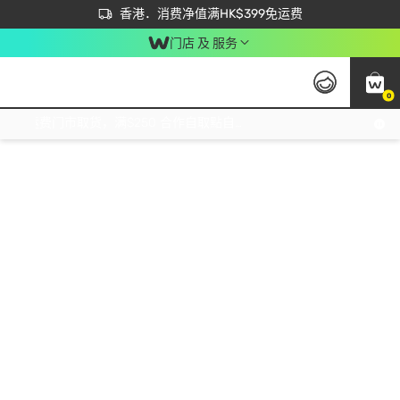
首次APP下单买满$450 输入 NEWAPP 即减$50
立即成为易赏钱会员尽享独家优惠
香港．消费净值满HK$399免运费
门店 及 服务
0
免运费门市取货，满$250 合作自取點自取免运费，净额消费满$399，免费送货上门！