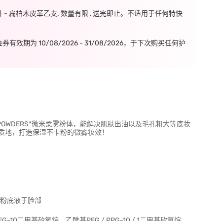
毫升 - 扁柏木皮革乙支. 数量有限 , 送完即止。不适用于任何特快
期为 10/08/2026 - 31/08/2026，于下次购买任何护
 MICROPOWDERS*微米柔雾粉体，能解决肌肤出油以及毛孔粗大等底妆
质地，打造保湿不卡粉的微雾妆效！
特霧粉底液于脸部
0二甲基矽氧烷，乙酰基PEG / PPG-10 / 1二甲基矽氧烷，