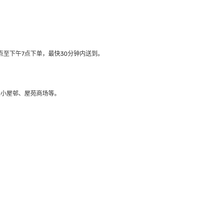
至下午7点下单，最快30分钟内送到​。
大小屋邨、屋苑商场等。