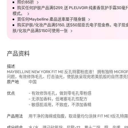
照价85折
购买任何护肤产品满$259, 送 PLEUVOIR 纯素香氛护手霜30
模式。
買任何Maybelline 產品送車厘子隨身鏡
购买护肤/化妆产品满$150, 送$50屈臣氏电子现金券。电子现金券有效
肤/化妆产品满$150可使用一张
产品资料
描述
MAYBELLINE NEW YORK FIT ME 反孔特雾粉底液！ 拥有独特
问题，有效修饰毛孔、打击油光，使肌肤呈现宛若美肌般的自然漂亮
原产地
中国
优点
- 有效修饰毛孔，做到零毛孔零粉感
- 无添加香料，低堵塞毛孔性配方
- 敏感肌适用，不致痘，不添加香精
产品用法
用干净的海绵或指腹，取适量均匀涂抹 FIT ME !!反孔
成分组合
水/水，環己矽氧烷，尼龍-12，異十二烷，醇，辛烯，PEG-1