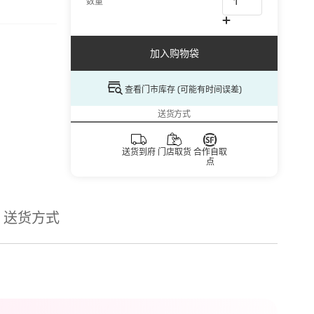
数量
加入购物袋
查看门市库存 (可能有时间误差)
送货方式
送货到府
门店取货
合作自取
点
送货方式