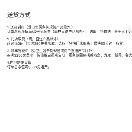
送货方式
1. 送货到府（受卫生署条例规管产品除外 ）
订单总额淨值满$399免运费（商户直送产品除外），选取「特快送」并于早上9点
2. 门店取货（商户直送产品除外）
超过160间门市满$50免费店取，选取「特快门店取货」最快30分钟可取货。
3. 顺丰智能柜（受卫生署条例规管或商户直送产品除外）
买满$250免费顺丰智能柜自提点自取，服务范围包括香港岛、九龙、新界、各
4.内地跨境直邮
订单总净值满$500免运费。