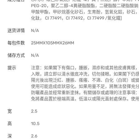
PEG-20，聚乙二醇-4異硬脂酸酯，二硬脂酸二硬脂酸
甲酸甲酯，甲矽烷基化矽石，生育酚，氫氧化鋁，矽石， 季戊四
化鈦， CI 77491，CI 77492，CI 77499 /氧化鐵]
送货详情
N/A
每包件数
25MMX105MMX26MM
储存方式
N/A
提示
注意：如果閣下有傷口，腫脹，濕疹和或其他皮膚異樣
入眼，請立即以清水徹底冲洗，切勿揉眼。如果閣下仍
陽光後出現泛紅、腫脹、瘙癢、不適、白化（白斑）或
使用可能造成症狀惡化。如果用量不足，將無法發揮充
防曬產品並經常重新塗抹。有關儲存或處理的注意事項
免將產品置於極端高溫，低溫以或陽光直射處保存。使
宽
2.5
高
10.5
深
2.6