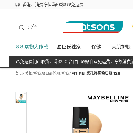
香港．消费净值满HK$399免运费
立即成为易赏钱会员尽享独家优惠
首次APP下单买满$450 输入 NEWAPP 即减$50
生蠔BB
屈仔
8.8 購物大作戰
屈臣氏独家
保健
美肌护肤
免运费门市取货，满$250 合作自取點自取免运费，净额消费满
首页
/
美妆
/
粉底及面部轮廓
/
粉底
/
FIT ME! 反孔特雾粉底液 128