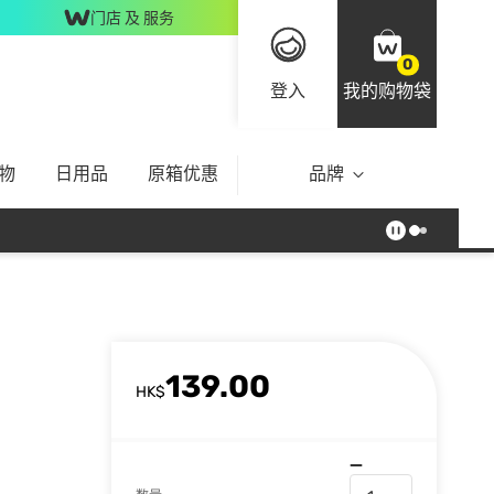
门店 及 服务
0
登入
我的购物袋
物
日用品
原箱优惠
品牌
139.00
HK$