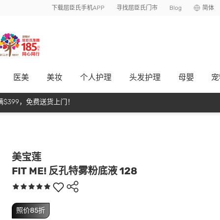
下载屈臣氏手机APP
寻找屈臣氏门市
Blog
简体
医美
美妆
个人护理
头发护理
母嬰
宠
$399，免费送货上门！
美宝莲
FIT ME! 反孔特雾粉底液 128
照价85折