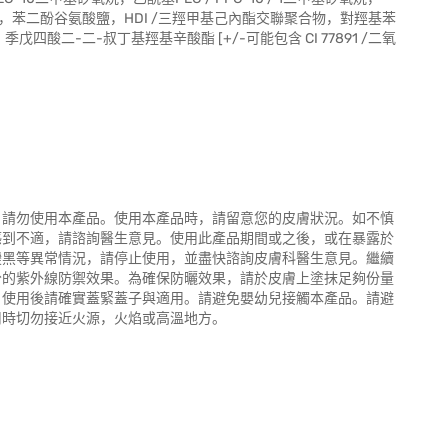
鈉，苯二酚谷氨酸鹽，HDI /三羥甲基己內酯交聯聚合物，對羥基苯
酸二-二-叔丁基羥基辛酸酯 [+/-可能包含 CI 77891 /二氧
，請勿使用本產品。使用本產品時，請留意您的皮膚狀況。如不慎
感到不適，請諮詢醫生意見。使用此產品期間或之後，或在暴露於
變黑等異常情況，請停止使用，並盡快諮詢皮膚科醫生意見。繼續
分的紫外線防禦效果。為確保防曬效果，請於皮膚上塗抹足夠份量
：使用後請確實蓋緊蓋子與適用。請避免嬰幼兒接觸本產品。請避
用時切勿接近火源，火焰或高溫地方。