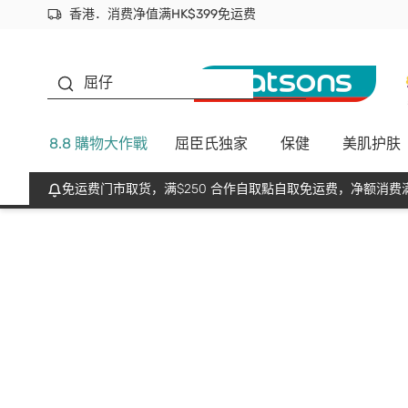
香港．消费净值满HK$399免运费
立即成为易赏钱会员尽享独家优惠
首次APP下单买满$450 输入 NEWAPP 即减$50
生蠔BB
屈仔
8.8 購物大作戰
屈臣氏独家
保健
美肌护肤
免运费门市取货，满$250 合作自取點自取免运费，净额消费满