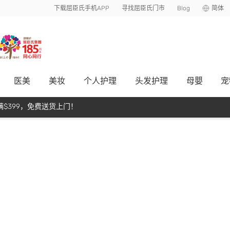
下载屈臣氏手机APP
寻找屈臣氏门市
Blog
简体
医美
美妆
个人护理
头发护理
母嬰
宠
$399，免费送货上门！