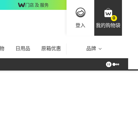
门店 及 服务
0
登入
我的购物袋
物
日用品
原箱优惠
品牌