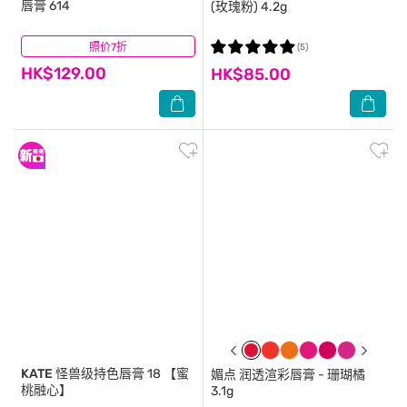
唇膏 614
(玫瑰粉) 4.2g
照价7折
(0)
(5)
HK$129.00
HK$85.00
KATE
怪兽级持色唇膏 18 【蜜
媚点
润透渲彩唇膏 - 珊瑚橘
桃融心】
3.1g