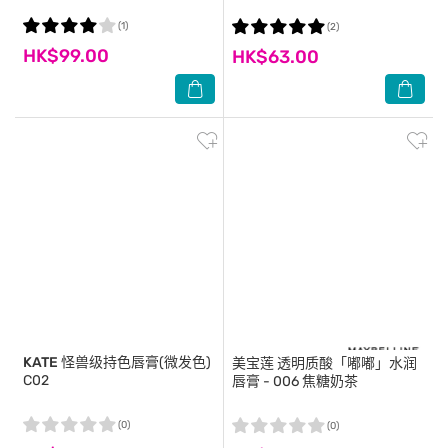
(1)
(2)
HK$99.00
HK$63.00
KATE
怪兽级持色唇膏(微发色)
美宝莲
透明质酸「嘟嘟」水润
C02
唇膏 - 006 焦糖奶茶
(0)
(0)