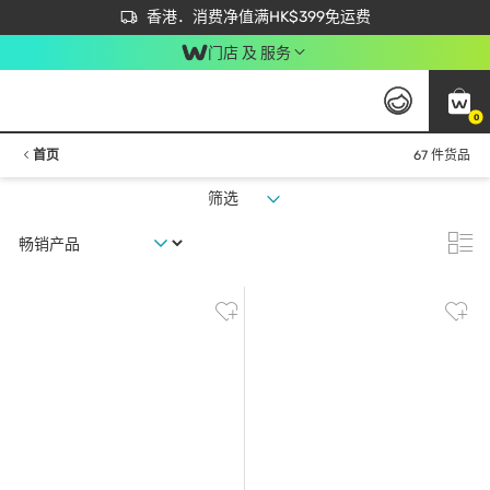
首次APP下单买满$450 输入 NEWAPP 即减$50
立即成为易赏钱会员尽享独家优惠
香港．消费净值满HK$399免运费
门店 及 服务
0
首页
67 件货品
筛选