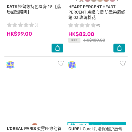
KATE
怪兽级持色唇膏 19 【荔
HEART PERCENT
HEART
唇甜蜜陷阱】
PERCENT 点缀心情 防晕染唇线
笔 03 玫瑰棉花
(0)
(0)
HK$99.00
HK$82.00
HK$109.00
RRP
L'OREAL PARIS
柔雾哑致幼管
CUREL
Curel 润浸保湿护唇膏