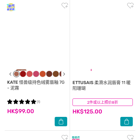
KATE
怪兽级持色绒雾唇釉 7G
ETTUSAIS
柔滑水润唇膏 11 暖
- 泥霧
阳珊瑚
(1)
2件或以上照价8折
(0)
HK$99.00
HK$125.00