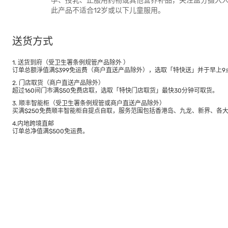
孕、授乳、正服用药物或其他营养补品，关注盐分摄入
此产品不适合12岁或以下儿童服用。
送货方式
1. 送货到府（受卫生署条例规管产品除外 ）
订单总额淨值满$399免运费（商户直送产品除外），选取「特快送」并于早上9点
2. 门店取货（商户直送产品除外）
超过160间门市满$50免费店取，选取「特快门店取货」最快30分钟可取货。
3. 顺丰智能柜（受卫生署条例规管或商户直送产品除外）
买满$250免费顺丰智能柜自提点自取，服务范围包括香港岛、九龙、新界、各
4.内地跨境直邮
订单总净值满$500免运费。