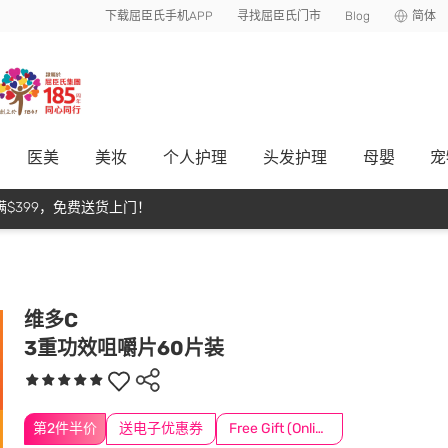
下载屈臣氏手机APP
寻找屈臣氏门市
Blog
简体
医美
美妆
个人护理
头发护理
母嬰
宠
$399，免费送货上门！
维多C
3重功效咀嚼片60片装
第2件半价
送电子优惠券
Free Gift (Online Exclusive)