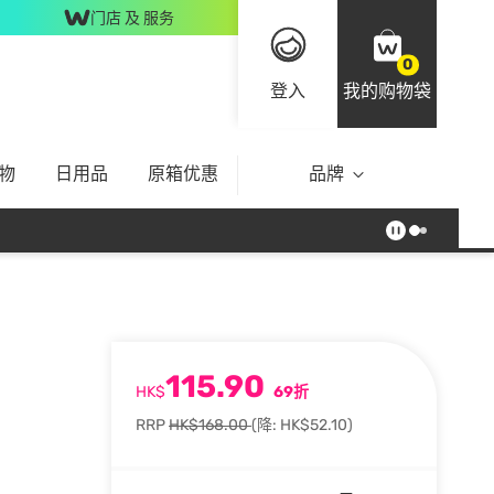
门店 及 服务
0
登入
我的购物袋
物
日用品
原箱优惠
品牌
115.90
HK$
69折
RRP
HK$168.00
(降: HK$52.10)