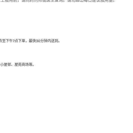
人士服用前，请向药剂师或医生查询。请勿超出每日建议服用量。
至下午7点下单，最快30分钟内送到​。
大小屋邨、屋苑商场等。