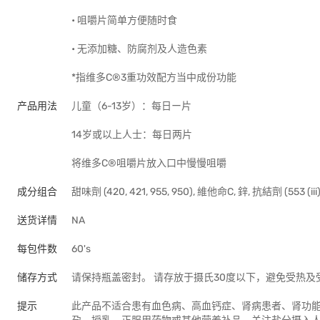
• 咀嚼片简单方便随时食
• 无添加糖、防腐剂及人造色素
*指维多C®3重功效配方当中成份功能
产品用法
儿童（6-13岁）：每日ー片
14岁或以上人士：每日两片
将维多C®咀嚼片放入口中慢慢咀嚼
成分组合
甜味劑 (420, 421, 955, 950), 維他命C, 鋅, 抗結劑 (553 (ii
送货详情
NA
每包件数
60's
储存方式
请保持瓶盖密封。 请存放于摄氏30度以下，避免受热及
提示
此产品不适合患有血色病、高血钙症、肾病患者、肾功