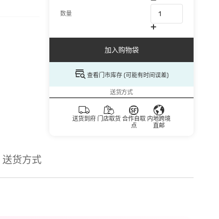
数量
加入购物袋
查看门市库存 (可能有时间误差)
送货方式
送货到府
门店取货
合作自取
内地跨境
点
直邮
送货方式