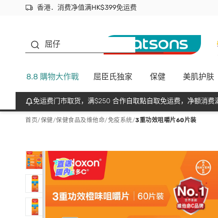
香港．消费净值满HK$399免运费
立即成为易赏钱会员尽享独家优惠
首次APP下单买满$450 输入 NEWAPP 即减$50
生蠔BB
屈仔
8.8 購物大作戰
屈臣氏独家
保健
美肌护肤
免运费门市取货，满$250 合作自取點自取免运费，净额消费满
首页
/
保健
/
保健食品及维他命
/
免疫系统
/
3重功效咀嚼片60片装