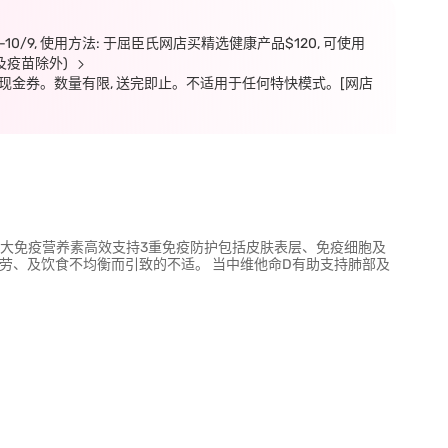
7-10/9, 使用方法: 于屈臣氏网店买精选健康产品$120, 可使用
及疫苗除外)
y $50元现金券。数量有限, 送完即止。不适用于任何特快模式。[网店
，3大免疫营养素高效支持3重免疫防护包括皮肤表层、免疫细胞及
劳、及饮食不均衡而引致的不适。 当中维他命D有助支持肺部及