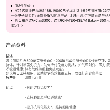
第2件半价
买精选健康产品满$488, 送$60电子现金券 1张 (使用日期: 29/
一张电子现金券; 无额外折扣优惠产品, 订购计划, 供应商直送产品
购买精选维多C 满$300，送1張CHATERAISE/A1 Baker
限定]
产品资料
描述
每片咀嚼片含500毫克维他命C丶200国际单位维他命D及4毫克锌
抗体，针对增强免疫力，助你应付免疫力挑战，如气温剧变、压力 疲
呼吸道健康; 锌有助维持细胞免疫功能。
建议每日坚持服用，帮助提供高效免疫支持，助理打造健康基础
原产地
印度尼西亚
优点
• 有助维持免疫力*
• 支持肺部及呼吸道健康*
• 提升抗氧化能力*，维持细胞健康