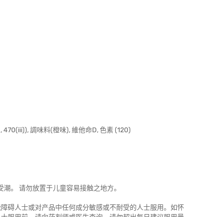
i), 470(iii)), 調味料(橙味), 維他命D, 色素 (120)
受潮。 请勿放置于儿童容易接触之地方。
能障碍人士或对产品中任何成分敏感或不耐受的人士服用。如怀