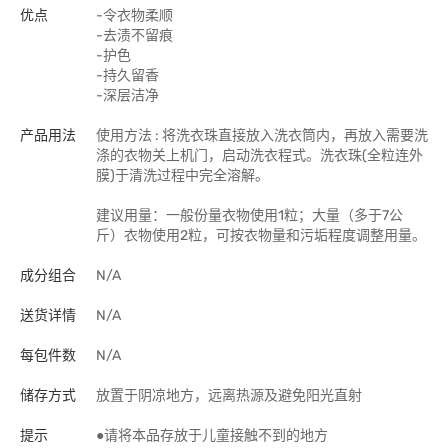
优点
-令衣物柔顺
-去渍不留痕
-护色
-持久留香
-深层洁净
产品用法
使用方法 : 将洗衣珠直接放入洗衣筒内，再放入需要洗
涤的衣物关上机门，启动洗衣程式。洗衣珠(全粒连外
膜)于清洗过程中完全溶解。
建议用量：一般份量衣物使用1粒；大量（多于7公
斤）衣物使用2粒，可按衣物量和污垢程度调整用量。
成分组合
N/A
送货详情
N/A
每包件数
N/A
储存方式
放置于阴凉地方，远离热源及避免阳光直射
提示
●请将本品存放于儿童接触不到的地方