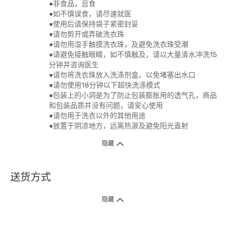
●非食品，忌食
●如不慎误食，请尽速就医
●使用后请保持袋子紧密封妥
●请勿剪开或弄破洗衣珠
●请勿用湿手触摸洗衣珠，及避免洗衣珠受潮
●请避免接触眼睛，如不慎触及，请以大量清水冲洗15
分钟并咨询医生
●请勿将洗衣珠放入洗涤剂盒，以免堵塞出水口
●请勿使用18分钟以下超快洗涤模式
●包装上的小洞是为了防止包装膨胀用的透气孔，商品
和包装品质并没有问题，请安心使用
●请勿用于洗衣以外的其他用途
●放置于阴凉地方，远离热源及避免阳光直射
隐藏
送货方式
1. 送货到府（受卫生署条例规管产品除外 ）
隐藏
订单总额淨值满$399免运费（商户直送产品除外），选取「特快送」并于早
上9点至下午7点下单，最快30分钟内送到​。
2. 门店取货（商户直送产品除外）