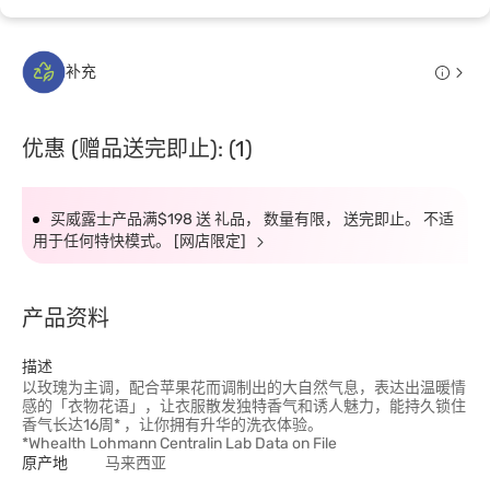
补充
优惠 (赠品送完即止): (1)
买威露士产品满$198 送 礼品， 数量有限， 送完即止。 不适
用于任何特快模式。 [网店限定]
产品资料
描述
以玫瑰为主调，配合苹果花而调制出的大自然气息，表达出温暖情
感的「衣物花语」，让衣服散发独特香气和诱人魅力，能持久锁住
香气长达16周* ，让你拥有升华的洗衣体验。
*Whealth Lohmann Centralin Lab Data on File
原产地
马来西亚