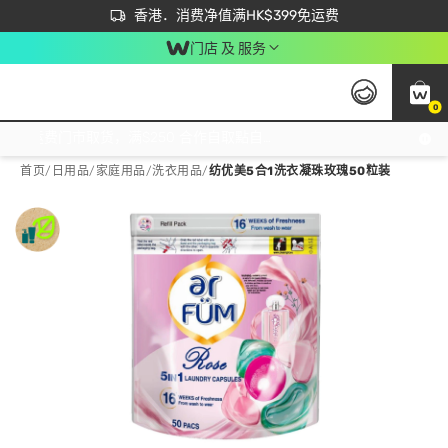
首次APP下单买满$450 输入 NEWAPP 即减$50
立即成为易赏钱会员尽享独家优惠
香港．消费净值满HK$399免运费
门店 及 服务
0
免运费门市取货，满$250 合作自取點自取免运费，净额消费满$399，免费送货上门！
首页
/
日用品
/
家庭用品
/
洗衣用品
/
纺优美5合1洗衣凝珠玫瑰50粒装