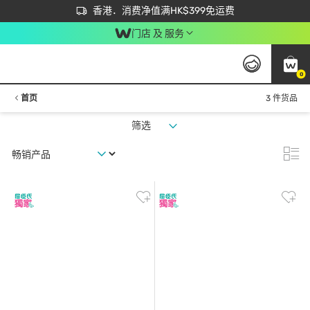
首次APP下单买满$450 输入 NEWAPP 即减$50
立即成为易赏钱会员尽享独家优惠
香港．消费净值满HK$399免运费
门店 及 服务
0
首页
3 件货品
筛选