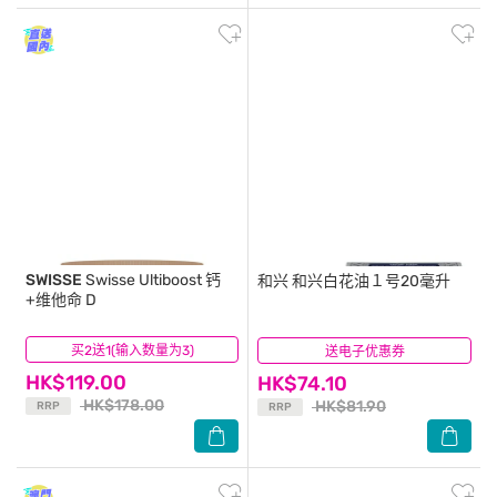
SWISSE
Swisse Ultiboost 钙
和兴
和兴白花油１号20毫升
+维他命 D
买2送1(输入数量为3)
(14)
送电子优惠券
(34)
HK$119.00
HK$74.10
HK$178.00
HK$81.90
RRP
RRP