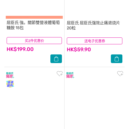
屈臣氏
強。關節雙營液體葡萄
屈臣氏
屈臣氏强效止痛退烧片
糖胺 15包
20粒
买2件优惠价
(6)
送电子优惠券
(17)
HK$199.00
HK$59.90