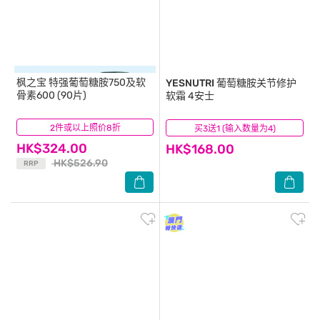
枫之宝
特强葡萄糖胺750及软
YESNUTRI
葡萄糖胺关节修护
骨素600 (90片)
软霜 4安士
2件或以上照价8折
(27)
买3送1 (输入数量为4)
(98)
HK$324.00
HK$168.00
HK$526.90
RRP