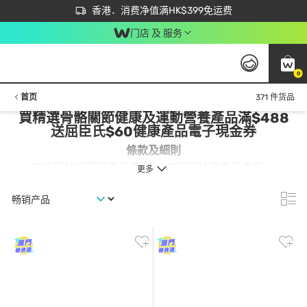
首次APP下单买满$450 输入 NEWAPP 即减$50
立即成为易赏钱会员尽享独家优惠
香港．消费净值满HK$399免运费
门店 及 服务
0
首页
371 件货品
買精選骨骼關節健康及運動營養產品滿$488
送屈臣氏$60健康產品電子現金券
條款及細則
只適用於香港屈臣氏網店。 只適用於易賞錢會員。
更多
此優惠只適用於
2026
年
4
月
15
日至
4
月
28
日
期間，易賞
錢會員於屈臣氏網店
買精選骨骼關節健康及運動營養產品
滿
$488送屈臣氏$60健康產品電子現金券
。
贈品數量有限，送完即止。
每單交易只可獲取1張電子現金券。 電子現金券將會於訂
單成立後7個工作天自動存入閣下易賞錢會員帳戶；電子
現金券有效日期由2026年4月16日至5月27日；於下次購
買精選健康產品滿$80可使用1張電子現金券；無額外折
扣優惠產品，訂購計劃，現金券, 初生嬰兒奶粉，供應商
直送產品及疫苗除外；以單一發票及折實價計算；每單交