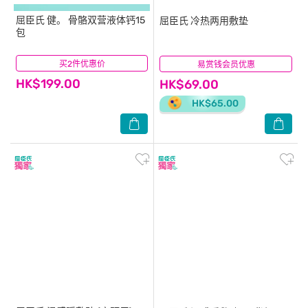
屈臣氏
健。 骨骼双营液体钙15
屈臣氏
冷热两用敷垫
包
买2件优惠价
(10)
易赏钱会员优惠
(1)
HK$199.00
HK$69.00
HK$65.00