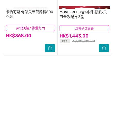
卡怡可斯
骨骼关节营养粉800
MOVEFREE
7合1补骨·健肌·关
克装
节全效配方 3盒
买1送1(输入数量为 2)
(28)
送电子优惠券
(13)
HK$368.00
HK$1,443.00
HK$1,782.00
RRP