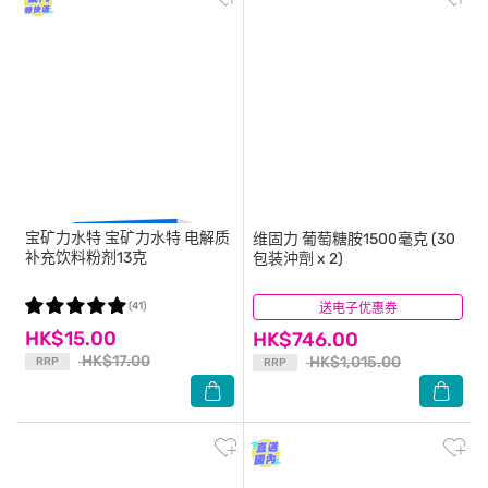
宝矿力水特
宝矿力水特 电解质
维固力
葡萄糖胺1500毫克 (30
补充饮料粉剂13克
包装沖劑 x 2)
(41)
送电子优惠券
(221)
HK$15.00
HK$746.00
HK$17.00
HK$1,015.00
RRP
RRP