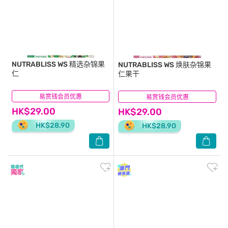
易只可使用1張電子現金券。有關「無額外折扣貨品」之
詳情可瀏覽：
qrs.ly/8hg27kr
以上優惠不適用於任何特快送貨模式。
如有任何爭議，屈臣氏保留最終決定權。
NUTRABLISS WS
精选杂锦果
NUTRABLISS WS
焕肤杂锦果
仁
仁果干
易赏钱会员优惠
(8)
易赏钱会员优惠
(13)
HK$29.00
HK$29.00
HK$28.90
HK$28.90