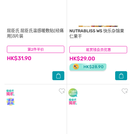
屈臣氏
屈臣氏温感暖敷贴(经痛
NUTRABLISS WS
快乐杂锦果
用)3片装
仁果干
第2件半价
(14)
易赏钱会员优惠
(10)
HK$31.90
HK$29.00
HK$28.90