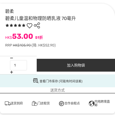
碧柔
碧柔儿童温和物理防晒乳液 70毫升
53.00
HK$
51折
RRP
HK$105.90
(降: HK$52.90)
加入购物袋
查看门市库存 (可能有时间误差)
送货方式
内地跨境直
送货到府
门店取货
合作自取点
邮