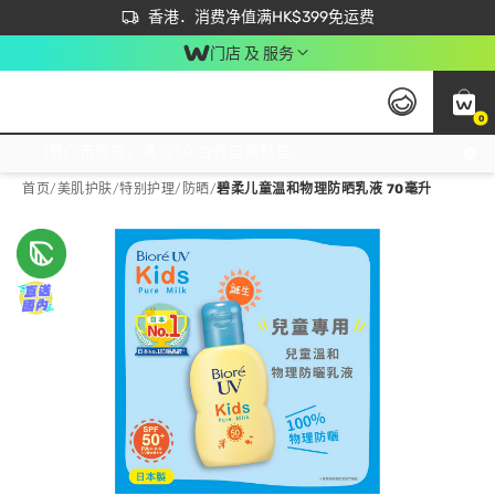
首次APP下单买满$450 输入 NEWAPP 即减$50
立即成为易赏钱会员尽享独家优惠
香港．消费净值满HK$399免运费
门店 及 服务
0
免运费门市取货，满$250 合作自取點自取免运费，净额消费满$399，免费送货上门！
首页
/
美肌护肤
/
特别护理
/
防晒
/
碧柔儿童温和物理防晒乳液 70毫升