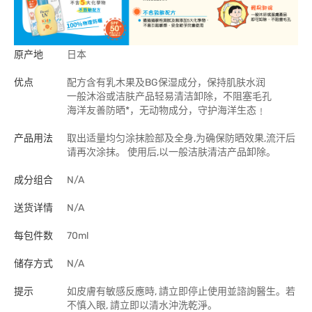
原产地
日本
优点
配方含有乳木果及BG保湿成分，保持肌肤水润
一般沐浴或洁肤产品轻易清洁卸除，不阻塞毛孔
海洋友善防晒*，无动物成分，守护海洋生态﹗
产品用法
取出适量均匀涂抹脸部及全身,为确保防晒效果,流汗后
请再次涂抹。 使用后,以一般洁肤清洁产品卸除。
成分组合
N/A
送货详情
N/A
每包件数
70ml
储存方式
N/A
提示
如皮膚有敏感反應時, 請立即停止使用並諮詢醫生。若
不慎入眼, 請立即以清水沖洗乾淨。