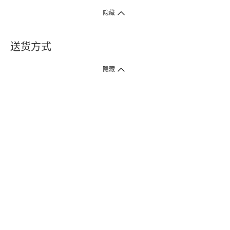
隐藏
送货方式
1. 送货到府（受卫生署条例规管产品除外 ）
隐藏
订单总额淨值满$399免运费（商户直送产品除外），选取「特快送」并于早
上9点至下午7点下单，最快30分钟内送到​。
2. 门店取货（商户直送产品除外）
超过160间门市满$50免费店取，选取「特快门店取货」最快30分钟可取货。
3. 顺丰智能柜（受卫生署条例规管或商户直送产品除外）
买满$250免费顺丰智能柜自提点自取，服务范围包括香港岛、九龙、新界、
各大小屋邨、屋苑商场等。
4.内地跨境直邮
订单总净值满$500免运费。