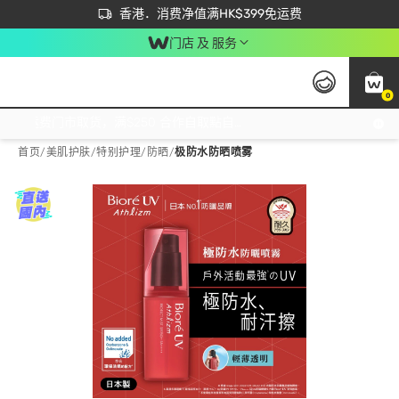
首次APP下单买满$450 输入 NEWAPP 即减$50
立即成为易赏钱会员尽享独家优惠
香港．消费净值满HK$399免运费
门店 及 服务
0
免运费门市取货，满$250 合作自取點自取免运费，净额消费满$399，免费送货上门！
首页
/
美肌护肤
/
特别护理
/
防晒
/
极防水防晒喷雾