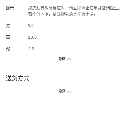
提示
如皮肤有敏感反应时，请立即停止使用并咨询医生。
若不慎入眼，请立即以清水冲洗干净。
宽
9.5
高
20.5
深
2.5
隐藏
送货方式
1. 送货到府（受卫生署条例规管产品除外 ）
隐藏
订单总额淨值满$399免运费（商户直送产品除外），选取「特快送」并于早
上9点至下午7点下单，最快30分钟内送到​。
2. 门店取货（商户直送产品除外）
超过160间门市满$50免费店取，选取「特快门店取货」最快30分钟可取货。
3. 顺丰智能柜（受卫生署条例规管或商户直送产品除外）
买满$250免费顺丰智能柜自提点自取，服务范围包括香港岛、九龙、新界、
各大小屋邨、屋苑商场等。