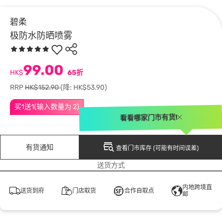
碧柔
极防水防晒喷雾
99.00
HK$
65折
RRP
HK$152.90
(降: HK$53.90)
买1送1(输入数量为 2)
看看哪家门市有货!
有货通知
查看门市库存 (可能有时间误差)
送货方式
内地跨境直
送货到府
门店取货
合作自取点
邮