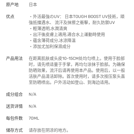
原产地
日本
优点
・外活最強のUV： 日本TOUGH BOOST UV技術，頑
強抵擋遇水、 流汗及抹擦之衝擊，耐久防禦UV
・輕薄透明,水潤清爽
・出汗後皮膚上適用,適合水上運動時使用
・蘊含薄荷成分,冰涼降溫
・添加尤加利保濕成分
产品用法
在距离肌肤或头皮10-15CM处均匀喷上。使用于脸部
时，请先喷适量于手掌，再均匀涂抹于脸部。为确保
防晒效果，流汗后请再使用本产品。使用后，以一般
洁肤产品清洁卸除。首次使用时，请多次按压泵头直
至防晒喷出。户外活动如登山、到海边适用。
成分组合
N/A
送货详情
N/A
每包件数
70ML
储存方式
请存放在阴凉的地方。