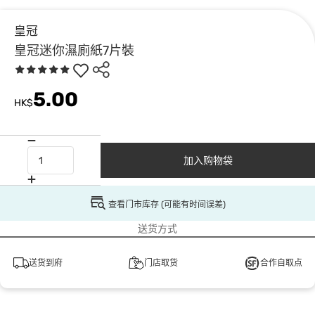
皇冠
皇冠迷你濕廁紙7片裝
5.00
HK$
加入购物袋
查看门市库存 (可能有时间误差)
送货方式
送货到府
门店取货
合作自取点