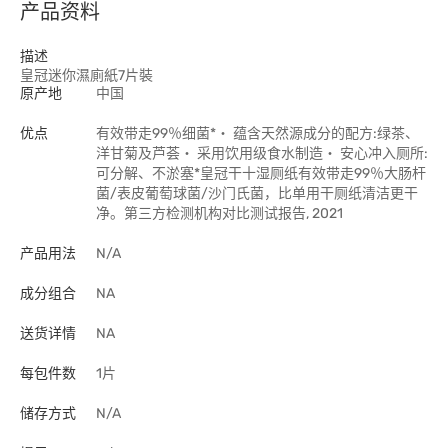
产品资料
描述
皇冠迷你濕廁紙7片裝
原产地
中国
优点
有效带走99％细菌*‧ 蕴含天然源成分的配方:绿茶、
洋甘菊及芦荟‧ 采用饮用级食水制造‧ 安心冲入厕所:
可分解、不淤塞*皇冠干十湿厕纸有效带走99％大肠杆
菌/表皮葡萄球菌/沙门氏菌，比单用干厕纸清洁更干
净。第三方检测机构对比测试报告, 2021
产品用法
N/A
成分组合
NA
送货详情
NA
每包件数
1片
储存方式
N/A