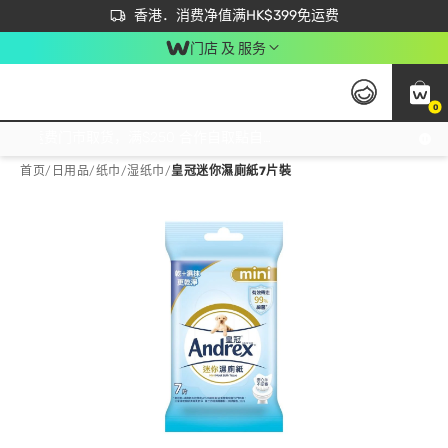
首次APP下单买满$450 输入 NEWAPP 即减$50
立即成为易赏钱会员尽享独家优惠
香港．消费净值满HK$399免运费
门店 及 服务
0
免运费门市取货，满$250 合作自取點自取免运费，净额消费满$399，免费送货上门！
首页
/
日用品
/
纸巾
/
湿纸巾
/
皇冠迷你濕廁紙7片裝