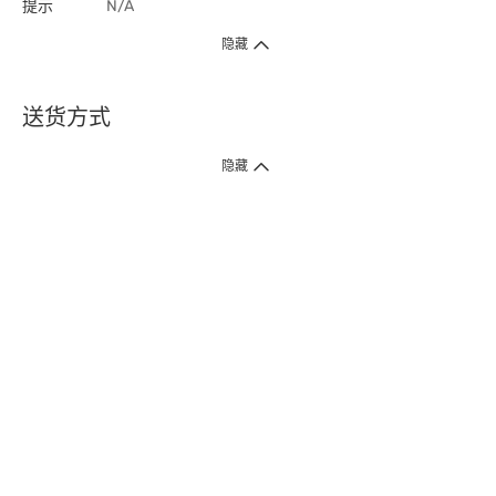
提示
N/A
隐藏
送货方式
1. 送货到府（受卫生署条例规管产品除外 ）
隐藏
订单总额淨值满$399免运费（商户直送产品除外），选取「特快送」并于早
上9点至下午7点下单，最快30分钟内送到​。
2. 门店取货（商户直送产品除外）
超过160间门市满$50免费店取，选取「特快门店取货」最快30分钟可取货。
3. 顺丰智能柜（受卫生署条例规管或商户直送产品除外）
买满$250免费顺丰智能柜自提点自取，服务范围包括香港岛、九龙、新界、
各大小屋邨、屋苑商场等。
4.内地跨境直邮
订单总净值满$500免运费。