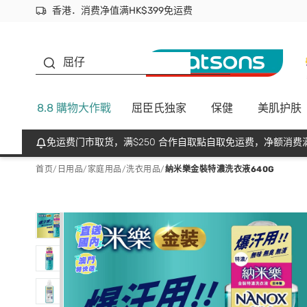
香港．消费净值满HK$399免运费
立即成为易赏钱会员尽享独家优惠
首次APP下单买满$450 输入 NEWAPP 即减$50
生蠔BB
屈仔
8.8 購物大作戰
屈臣氏独家
保健
美肌护肤
免运费门市取货，满$250 合作自取點自取免运费，净额消费满
首页
/
日用品
/
家庭用品
/
洗衣用品
/
納米樂金裝特濃洗衣液640G