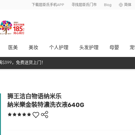
下载屈臣氏手机APP
寻找屈臣氏门市
Blog
简体
医美
美妆
个人护理
头发护理
母嬰
宠
$399，免费送货上门！
狮王洁白物语纳米乐
納米樂金裝特濃洗衣液640G