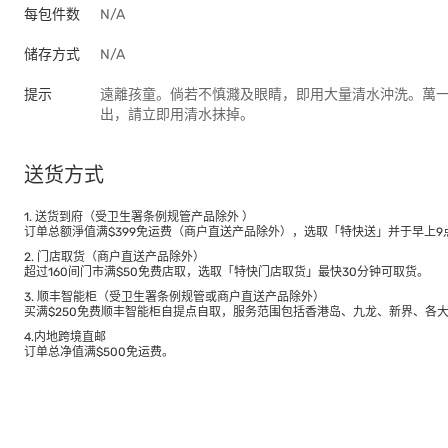
每包件数
N/A
储存方式
N/A
提示
遠離孩童。倘若不慎濺及眼睛，即用大量清水沖洗。萬
出，請立即用清水抹掉。
送货方式
1. 送货到府（受卫生署条例规管产品除外 ）
订单总额淨值满$399免运费（商户直送产品除外），选取「特快送」并于早上9点
2. 门店取货（商户直送产品除外）
超过160间门市满$50免费店取，选取「特快门店取货」最快30分钟可取货。
3. 顺丰智能柜（受卫生署条例规管或商户直送产品除外）
买满$250免费顺丰智能柜自提点自取，服务范围包括香港岛、九龙、新界、各
4.内地跨境直邮
订单总净值满$500免运费。