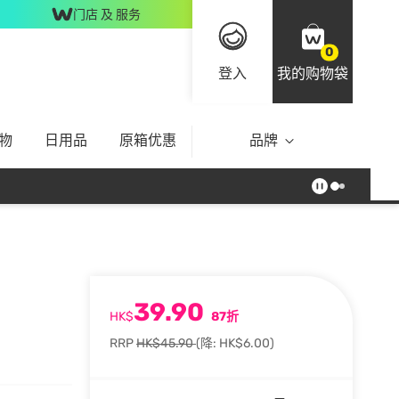
门店 及 服务
0
登入
我的购物袋
物
日用品
原箱优惠
品牌
39.90
HK$
87折
RRP
HK$45.90
(降: HK$6.00)