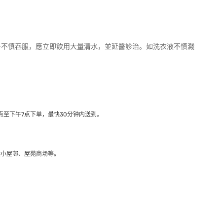
一不慎吞服，應立即飲用大量清水，並延醫診治。如洗衣液不慎濺
至下午7点下单，最快30分钟内送到​。
大小屋邨、屋苑商场等。