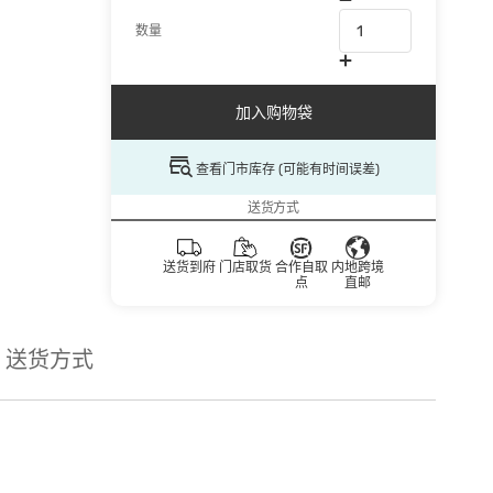
数量
加入购物袋
查看门市库存 (可能有时间误差)
送货方式
送货到府
门店取货
合作自取
内地跨境
点
直邮
送货方式