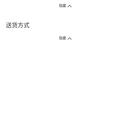
隐藏
送货方式
1. 送货到府（受卫生署条例规管产品除外 ）
隐藏
订单总额淨值满$399免运费（商户直送产品除外），选取「特快送」并于早
上9点至下午7点下单，最快30分钟内送到​。
2. 门店取货（商户直送产品除外）
超过160间门市满$50免费店取，选取「特快门店取货」最快30分钟可取货。
3. 顺丰智能柜（受卫生署条例规管或商户直送产品除外）
买满$250免费顺丰智能柜自提点自取，服务范围包括香港岛、九龙、新界、
各大小屋邨、屋苑商场等。
4.内地跨境直邮
订单总净值满$500免运费。