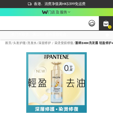
首次APP下单买满$450 输入 NEWAPP 即减$50
立即成为易赏钱会员尽享独家优惠
香港．消费净值满HK$399免运费
门店 及 服务
0
免运费门市取货，满$250 合作自取點自取免运费，净额消费满$399，免费送货上门！
首页
/
头发护理
/
洗发水
/
深层修护 / 染烫受损修復
/
潘婷3MM洗发露 轻盈修护4