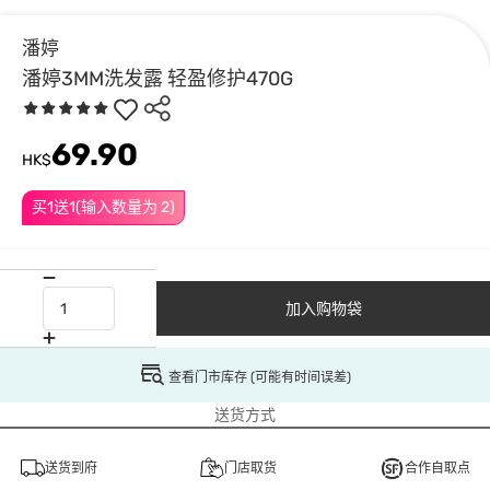
潘婷
潘婷3MM洗发露 轻盈修护470G
69.90
HK$
买1送1(输入数量为 2)
加入购物袋
查看门市库存 (可能有时间误差)
送货方式
送货到府
门店取货
合作自取点