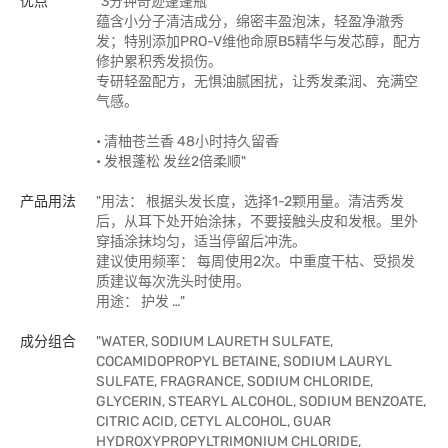
优点
"3分钟奇迹蓬蓬瓶
蕴含⼩分⼦清洁成分，绵密丰盈泡沫，轻盈净澈秀
发；特别添加PRO-V维他命原B5精华与发芯醇，配⽅
修护累积秀发损伤。
专研轻盈配⽅，无惧油腻困扰，让秀发柔润、充满空
气感。
• 清柚苍兰香 48小时持久留香
• 发根蓬松 发丝2倍柔顺"
产品用法
"用法： 根据头发长度，选择1-2颗用量。清洁秀发
后，从耳下处开始涂抹，不要接触头皮和发根。里外
穿插涂抹均匀，适当停留后冲洗。
建议使用频率： 每周使用2次。中重度干枯、受损发
质建议每次洗头时使用。
用途： 护发 …"
成分组合
"WATER, SODIUM LAURETH SULFATE,
COCAMIDOPROPYL BETAINE, SODIUM LAURYL
SULFATE, FRAGRANCE, SODIUM CHLORIDE,
GLYCERIN, STEARYL ALCOHOL, SODIUM BENZOATE,
CITRIC ACID, CETYL ALCOHOL, GUAR
HYDROXYPROPYLTRIMONIUM CHLORIDE,