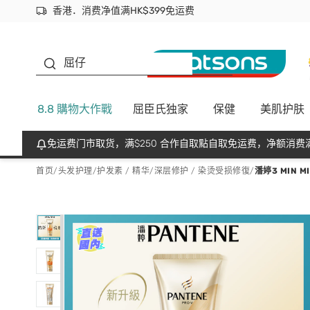
香港．消费净值满HK$399免运费
立即成为易赏钱会员尽享独家优惠
首次APP下单买满$450 输入 NEWAPP 即减$50
生蠔BB
屈仔
8.8 購物大作戰
屈臣氏独家
保健
美肌护肤
免运费门市取货，满$250 合作自取點自取免运费，净额消费满
首页
/
头发护理
/
护发素 / 精华
/
深层修护 / 染烫受损修復
/
潘婷3 MIN 