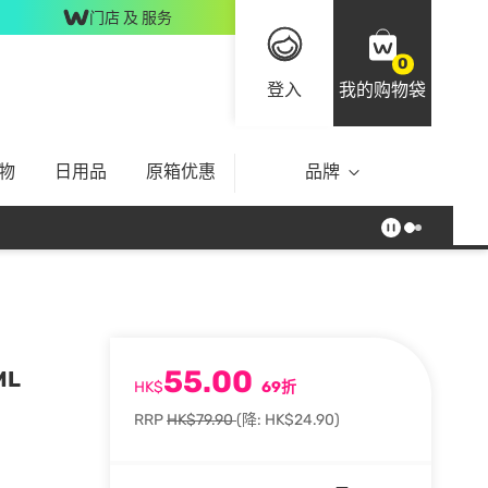
门店 及 服务
0
登入
我的购物袋
物
日用品
原箱优惠
品牌
55.00
ML
HK$
69折
RRP
HK$79.90
(降: HK$24.90)