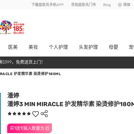
下载屈臣氏手机APP
寻找屈臣氏门市
Blog
简体
医美
美妆
个人护理
头发护理
母嬰
宠
$399，免费送货上门！
MIRACLE 护发精华素 染烫修护180ML
潘婷
潘婷3 MIN MIRACLE 护发精华素 染烫修护180
买1送1(输入数量为 2)