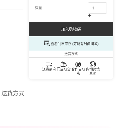
数量
加入购物袋
查看门市库存 (可能有时间误差)
送货方式
送货到府
门店取货
合作自取
内地跨境
点
直邮
送货方式