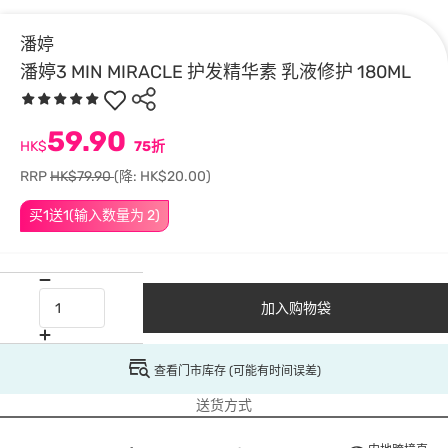
潘婷
潘婷3 MIN MIRACLE 护发精华素 乳液修护 180ML
59.90
HK$
75折
RRP
HK$79.90
(降: HK$20.00)
买1送1(输入数量为 2)
加入购物袋
查看门市库存 (可能有时间误差)
送货方式