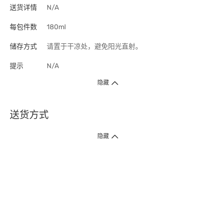
送货详情
N/A
每包件数
180ml
储存方式
请置于干凉处，避免阳光直射。
提示
N/A
隐藏
送货方式
1. 送货到府（受卫生署条例规管产品除外 ）
隐藏
订单总额淨值满$399免运费（商户直送产品除外），选取「特快送」并于早
上9点至下午7点下单，最快30分钟内送到​。
2. 门店取货（商户直送产品除外）
超过160间门市满$50免费店取，选取「特快门店取货」最快30分钟可取货。
3. 顺丰智能柜（受卫生署条例规管或商户直送产品除外）
买满$250免费顺丰智能柜自提点自取，服务范围包括香港岛、九龙、新界、
各大小屋邨、屋苑商场等。
4.内地跨境直邮
订单总净值满$500免运费。