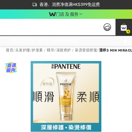
首次APP下单买满$450 输入 NEWAPP 即减$50
立即成为易赏钱会员尽享独家优惠
香港．消费净值满HK$399免运费
门店 及 服务
0
免运费门市取货，满$250 合作自取點自取免运费，净额消费满$399，免费送货上门！
首页
/
头发护理
/
护发素 / 精华
/
深层修护 / 染烫受损修復
/
潘婷3 MIN MIRA