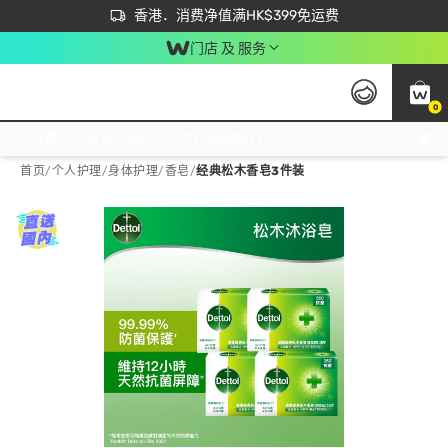
首次APP下单买满$450 输入 NEWAPP 即减$50
立即成为易赏钱会员尽享独家优惠
香港．消费净值满HK$399免运费
门店 及 服务
0
免运费门市取货，满$250 合作自取點自取免运费，净额消费满$399，免费送货上门！
首页
/
个人护理
/
身体护理
/
香皂
/
经典松木香皂3件装