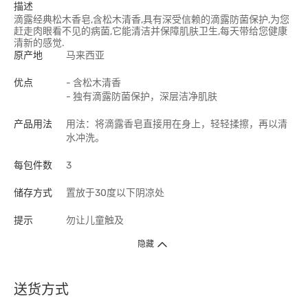
描述
滴露经典松木香皂,含松木清香,具有深受信赖的滴露防菌保护,为您
赶走肉眼看不见的病菌,它能清洁并保障肌肤卫生,每天带给您健康
清新的感觉.
原产地
马来西亚
优点
- 含松木清香
- 独有滴露防菌保护，深层洁净肌肤
产品用法
用法：将滴露香皂直接用在身上，轻轻揉擦，再以清
水冲洗。
每包件数
3
储存方式
置放于30度以下阴凉处
提示
勿让儿童触及
隐藏
送货方式