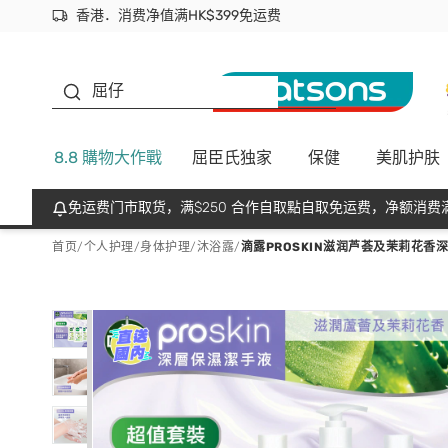
香港．消费净值满HK$399免运费
立即成为易赏钱会员尽享独家优惠
首次APP下单买满$450 输入 NEWAPP 即减$50
生蠔BB
屈仔
8.8 購物大作戰
屈臣氏独家
保健
美肌护肤
免运费门市取货，满$250 合作自取點自取免运费，净额消费满
首页
/
个人护理
/
身体护理
/
沐浴露
/
滴露PROSKIN滋润芦荟及茉莉花香