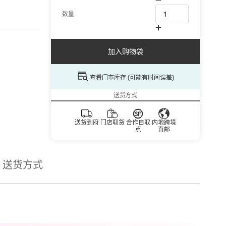
数量
加入购物袋
查看门市库存 (可能有时间误差)
送货方式
送货到府
门店取货
合作自取
内地跨境
点
直邮
送货方式