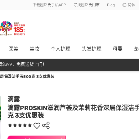
下载屈臣氏手机APP
寻找屈臣氏门市
Blog
简体
医美
美妆
个人护理
头发护理
母嬰
宠
$399，免费送货上门！
深层保湿洁手液500克 3支优惠装
滴露
滴露PROSKIN滋润芦荟及茉莉花香深层保湿洁手
克 3支优惠装