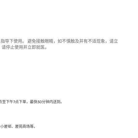
人指导下使用。 避免接触眼睛，如不慎触及并有不适现象，请立
，请停止使用并立即就医。
至下午7点下单，最快30分钟内送到​。
大小屋邨、屋苑商场等。