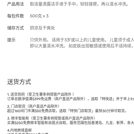
产品用法
取适量滴露洁手液于手中，轻轻揉擦，再以清水冲洗。
每包件数
500克 x 3
储存方式
阴凉及干爽处
提示
只供外用。 适用于3岁或以上的儿童使用。 儿童须于成
即以大量清水冲洗。 如皮肤出现敏感或使用后不适持续
送货方式
1. 送货到府（受卫生署条例规管产品除外 ）
订单总额淨值满$399免运费（商户直送产品除外），选取「特快送」并于早上9点
2. 门店取货（商户直送产品除外）
超过160间门市满$50免费店取，选取「特快门店取货」最快30分钟可取货。
3. 顺丰智能柜（受卫生署条例规管或商户直送产品除外）
买满$250免费顺丰智能柜自提点自取，服务范围包括香港岛、九龙、新界、各
4.内地跨境直邮