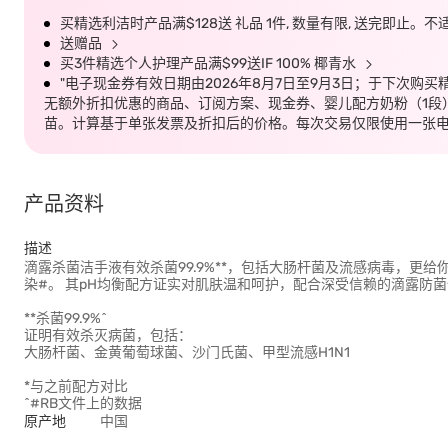
买精选利洁时产品满$128送 礼品 1件, 数量有限, 送完即止。
送赠品
买3件精选个人护理产品满$99送IF 100% 椰青水
"电子现金券有效日期由2026年8月7日至9月3日；于下次购买
无额外折扣优惠的商品、订阅方案、现金券、婴儿配方奶粉（1段
苗。计算基于单张发票及折扣后的价格。每次交易仅限使用一张电
产品资料
描述
滴露杀菌洁手液有效杀菌99.9%**，包括大肠杆菌及流感病毒，更
染#。 其pH均衡配方证实对肌肤温和呵护，配合深受信赖的滴露防
**杀菌99.9%^
证明有效杀灭病菌，包括：
大肠杆菌、金黄葡萄球菌、沙门氏菌、甲型流感H1N1
*与之前配方对比
^#RB文件上的数据
原产地
中国