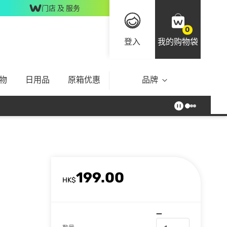
门店 及 服务
0
登入
我的购物袋
物
日用品
原箱优惠
品牌
199.00
HK$