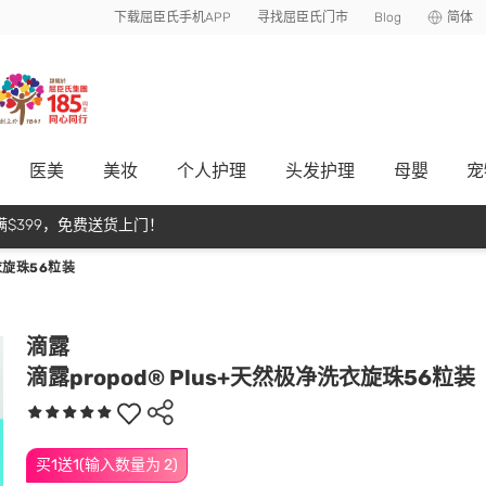
下载屈臣氏手机APP
寻找屈臣氏门市
Blog
简体
医美
美妆
个人护理
头发护理
母嬰
宠
$399，免费送货上门！
衣旋珠56粒装
滴露
滴露propod® Plus+天然极净洗衣旋珠56粒装
买1送1(输入数量为 2)