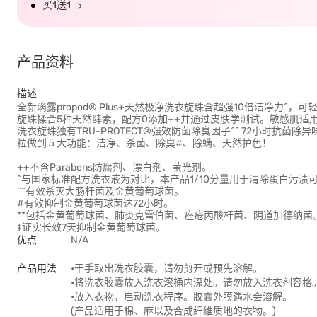
买1送1
产品资料
描述
全新滴露propod® Plus+天然极净洗衣旋珠含超强10倍洁净⼒
旋珠揉合5种天然酵素，配方0添加++并通过皮肤学测试。敏感肌适
洗衣旋珠独有TRU-PROTECT®强效防菌除臭因子^^ 72小时抗菌除异
粒做到５大功能：洁净、杀菌、除臭#、除螨、天然护色！
++不含Parabens防腐剂、漂白剂、萤光剂。
^与国家标准配方洗衣液为对比，本产品1/10分量用于清除蛋白污渍
^^有效杀灭大肠杆菌及金黄葡萄球菌。
#有效抑制金黄葡萄球菌达72小时。
**包括金黄葡萄球菌、肺炎克雷伯菌、痤疮丙酸杆菌、阴道加德纳菌
‡证实长效7天抑制金黄葡萄球菌。
优点
N/A
产品用法
•干手取出洗衣胶囊，请勿剪开或预先溶解。
•将洗衣胶囊放入洗衣滚桶内深处。请勿放入洗衣剂容格
•放入衣物，启动洗衣程序。胶囊外膜遇水会溶解。
(产品适用于棉、麻以及合成纤维质地的衣物。)