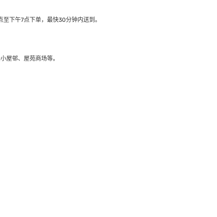
至下午7点下单，最快30分钟内送到​。
大小屋邨、屋苑商场等。