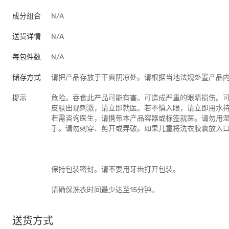
成分组合
N/A
送货详情
N/A
每包件数
N/A
储存方式
请把产品存放于干爽阴凉处。请根据当地法规处置产品内
提示
危险。吞食此产品可能有害。可造成严重的眼睛损伤。
皮肤出现刺激，请立即就医。若不慎入眼，请立即用水
若需咨询医生，请携带本产品容器或标签就医。请勿用
手。请勿刺穿、剪开或弄破。如果儿童将洗衣胶囊放入
保持包装密封。请不要用牙齿打开包装。
请确保洗衣时间最少达至15分钟。
送货方式