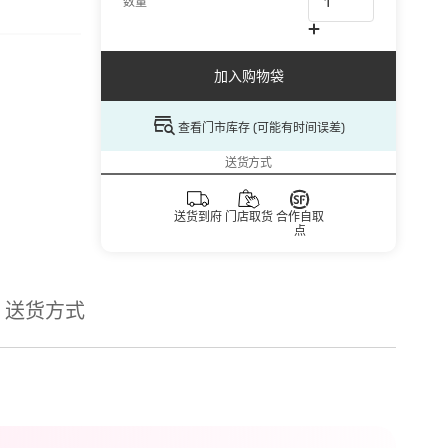
数量
加入购物袋
查看门市库存 (可能有时间误差)
送货方式
送货到府
门店取货
合作自取
点
送货方式