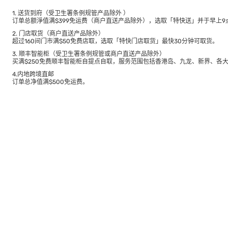
1. 送货到府（受卫生署条例规管产品除外 ）
订单总额淨值满$399免运费（商户直送产品除外），选取「特快送」并于早上9点
2. 门店取货（商户直送产品除外）
超过160间门市满$50免费店取，选取「特快门店取货」最快30分钟可取货。
3. 顺丰智能柜（受卫生署条例规管或商户直送产品除外）
买满$250免费顺丰智能柜自提点自取，服务范围包括香港岛、九龙、新界、各
4.内地跨境直邮
订单总净值满$500免运费。