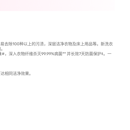
^，可轻易去除100种以上的污渍，深层洁净衣物及床上用品等。新洗衣
用。
味#，深入衣物纤维杀灭99.99%病菌** 并长效7天防菌保护‡。一
可达相同洁净效果。
。
。