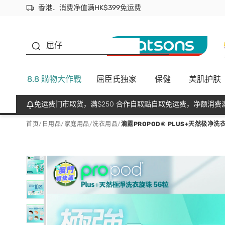
香港．消费净值满HK$399免运费
立即成为易赏钱会员尽享独家优惠
首次APP下单买满$450 输入 NEWAPP 即减$50
生蠔BB
屈仔
8.8 購物大作戰
屈臣氏独家
保健
美肌护肤
免运费门市取货，满$250 合作自取點自取免运费，净额消费满
首页
/
日用品
/
家庭用品
/
洗衣用品
/
滴露PROPOD® PLUS+天然极净洗