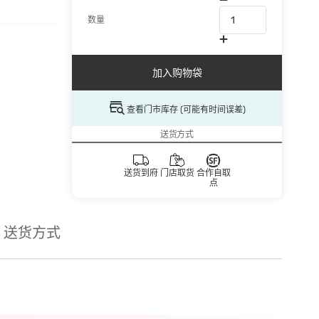
数量
加入购物袋
查看门市库存 (可能有时间误差)
送货方式
送货到府
门店取货
合作自取
点
送货方式