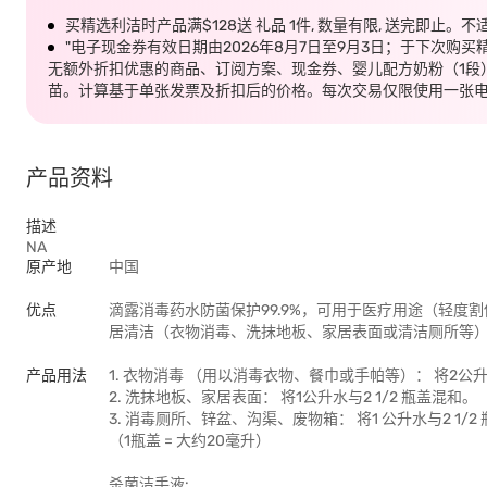
买精选利洁时产品满$128送 礼品 1件, 数量有限, 送完即止。
"电子现金券有效日期由2026年8月7日至9月3日；于下次购买
无额外折扣优惠的商品、订阅方案、现金券、婴儿配方奶粉（1段
苗。计算基于单张发票及折扣后的价格。每次交易仅限使用一张电
产品资料
描述
NA
原产地
中国
优点
滴露消毒药水防菌保护99.9%，可用于医疗用途（轻
居清洁（衣物消毒、洗抹地板、家居表面或清洁厕所等
产品用法
1. 衣物消毒 （用以消毒衣物、餐巾或手帕等）： 将2公升
2. 洗抹地板、家居表面： 将1公升水与2 1/2 瓶盖混和。
3. 消毒厕所、锌盆、沟渠、废物箱： 将1 公升水与2 1/2
（1瓶盖 = 大约20毫升）
杀菌洁手液: