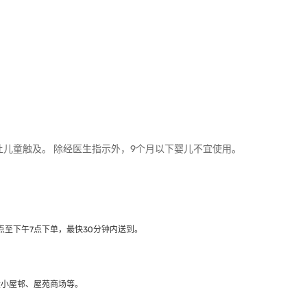
让儿童触及。 除经医生指示外，9个月以下婴儿不宜使用。
至下午7点下单，最快30分钟内送到​。
大小屋邨、屋苑商场等。