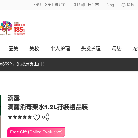
下载屈臣氏手机APP
寻找屈臣氏门市
Blog
简体
医美
美妆
个人护理
头发护理
母嬰
宠
$399，免费送货上门！
滴露
滴露消毒藥水1.2L孖裝禮品裝
Free Gift (Online Exclusive)