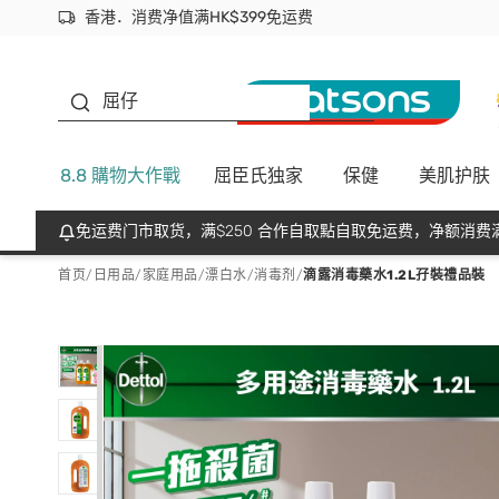
香港．消费净值满HK$399免运费
立即成为易赏钱会员尽享独家优惠
首次APP下单买满$450 输入 NEWAPP 即减$50
生蠔BB
屈仔
8.8 購物大作戰
屈臣氏独家
保健
美肌护肤
免运费门市取货，满$250 合作自取點自取免运费，净额消费满
首页
/
日用品
/
家庭用品
/
漂白水/消毒剂
/
滴露消毒藥水1.2L孖裝禮品裝