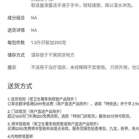
取适量滴露洁手液于手中，轻轻揉擦，再以清水冲洗。
成分组合
NA
送货详情
NA
每包件数
1.2升孖裝加250克
储存方式
请存放于干爽阴凉地方
提示
不适用于治疗湿疹，未经稀释不宜使用。 只供外用，勿
送货方式
1. 送货到府（受卫生署条例规管产品除外 ）
订单总额淨值满$399免运费（商户直送产品除外），选取「特快送」并于早上9点
2. 门店取货（商户直送产品除外）
超过160间门市满$50免费店取，选取「特快门店取货」最快30分钟可取货。
3. 顺丰智能柜（受卫生署条例规管或商户直送产品除外）
买满$250免费顺丰智能柜自提点自取，服务范围包括香港岛、九龙、新界、各
4.内地跨境直邮