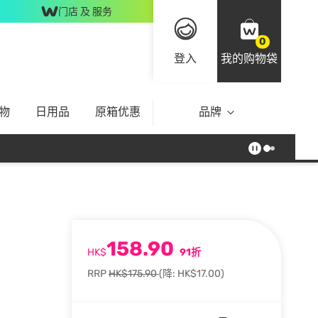
门店 及 服务
0
登入
我的购物袋
物
日用品
原箱优惠
品牌
158.90
HK$
91折
RRP
HK$175.90
(降: HK$17.00)