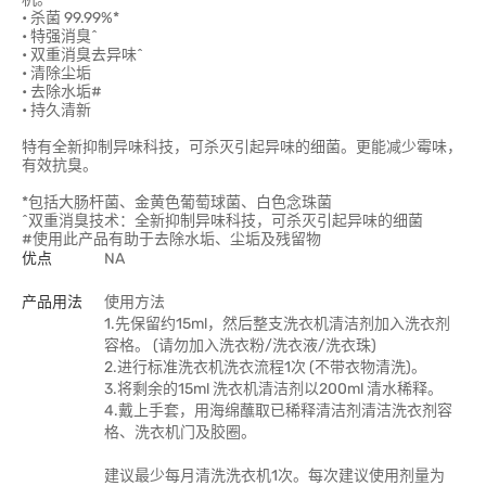
• 杀菌 99.99%*
• 特强消臭^
• 双重消臭去异味^
• 清除尘垢
• 去除水垢#
• 持久清新
特有全新抑制异味科技，可杀灭引起异味的细菌。更能减少霉味，
有效抗臭。
*包括大肠杆菌、金黄色葡萄球菌、白色念珠菌
^双重消臭技术：全新抑制异味科技，可杀灭引起异味的细菌
#使用此产品有助于去除水垢、尘垢及残留物
优点
NA
产品用法
使用方法
1.先保留约15ml，然后整支洗衣机清洁剂加入洗衣剂
容格。 (请勿加入洗衣粉/洗衣液/洗衣珠)
2.进行标准洗衣机洗衣流程1次 (不带衣物清洗)。
3.将剩余的15ml 洗衣机清洁剂以200ml 清水稀释。
4.戴上手套，用海绵蘸取已稀释清洁剂清洁洗衣剂容
格、洗衣机门及胶圈。
建议最少每月清洗洗衣机1次。每次建议使用剂量为