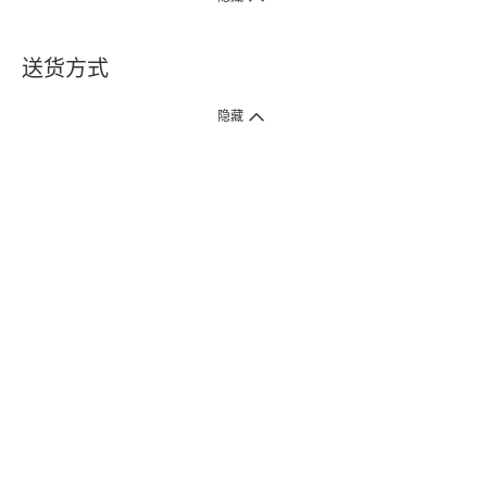
送货方式
1. 送货到府（受卫生署条例规管产品除外 ）
隐藏
订单总额淨值满$399免运费（商户直送产品除外），选取「特快送」并于早
上9点至下午7点下单，最快30分钟内送到​。
2. 门店取货（商户直送产品除外）
超过160间门市满$50免费店取，选取「特快门店取货」最快30分钟可取货。
3. 顺丰智能柜（受卫生署条例规管或商户直送产品除外）
买满$250免费顺丰智能柜自提点自取，服务范围包括香港岛、九龙、新界、
各大小屋邨、屋苑商场等。
4.内地跨境直邮
订单总净值满$500免运费。