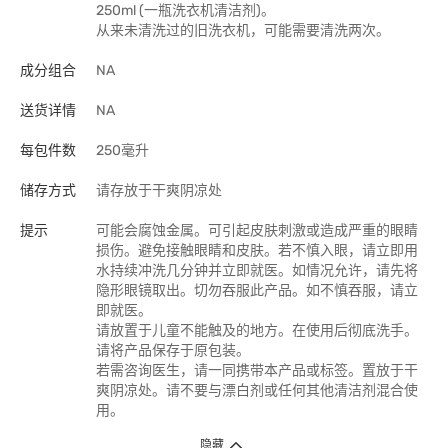
250ml (一瓶洗衣机清洁剂)。
从来未清洗过的旧洗衣机，可能需要清洗两次。
成分组合
NA
送货详情
NA
每包件数
250毫升
储存方式
请存放于干爽阴凉处
提示
可能会腐蚀金属。可引起皮肤刺激或造成严重的眼睛
损伤。避免接触眼睛和皮肤。若不慎入眼，请立即用
水持续冲洗几分钟并立即就医。如情况允许，请先将
隐形眼镜取出。切勿吞服此产品。如不慎吞服，请立
即就医。
请放置于儿童不能触及的地方。在使用后彻底洗手。
请将产品保存于原包装。
若需咨询医生，请一同携带本产品或标签。置放于干
爽阴凉处。请不要与漂白剂或任何其他清洁剂混合使
用。
隐藏