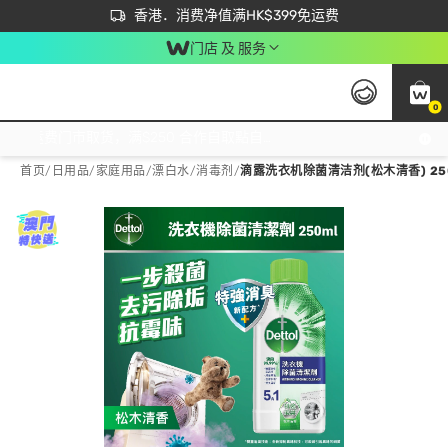
首次APP下单买满$450 输入 NEWAPP 即减$50
立即成为易赏钱会员尽享独家优惠
香港．消费净值满HK$399免运费
门店 及 服务
0
免运费门市取货，满$250 合作自取點自取免运费，净额消费满$399，免费送货上门！
首页
/
日用品
/
家庭用品
/
漂白水/消毒剂
/
滴露洗衣机除菌清洁剂(松木清香) 25