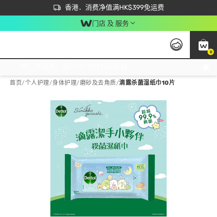
首次APP下单买满$450 输入 NEWAPP 即减$50
立即成为易赏钱会员尽享独家优惠
香港．消费净值满HK$399免运费
门店 及 服务
0
免运费门市取货，满$250 合作自取點自取免运费，净额消费满$399，免费送货上门！
首页
/
个人护理
/
身体护理
/
磨砂及去角质
/
滴露杀菌湿纸巾10片