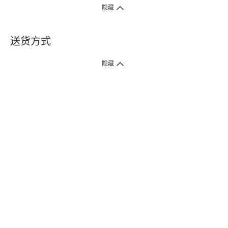
隐藏
送货方式
1. 送货到府（受卫生署条例规管产品除外 ）
隐藏
订单总额淨值满$399免运费（商户直送产品除外），选取「特快送」并于早
上9点至下午7点下单，最快30分钟内送到​。
2. 门店取货（商户直送产品除外）
超过160间门市满$50免费店取，选取「特快门店取货」最快30分钟可取货。
3. 顺丰智能柜（受卫生署条例规管或商户直送产品除外）
买满$250免费顺丰智能柜自提点自取，服务范围包括香港岛、九龙、新界、
各大小屋邨、屋苑商场等。
4.内地跨境直邮
订单总净值满$500免运费。