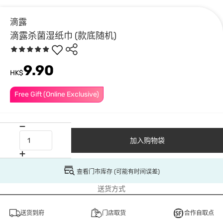
滴露
滴露杀菌湿纸巾 (款底随机)
9.90
HK$
Free Gift (Online Exclusive)
加入购物袋
查看门市库存 (可能有时间误差)
送货方式
送货到府
门店取货
合作自取点