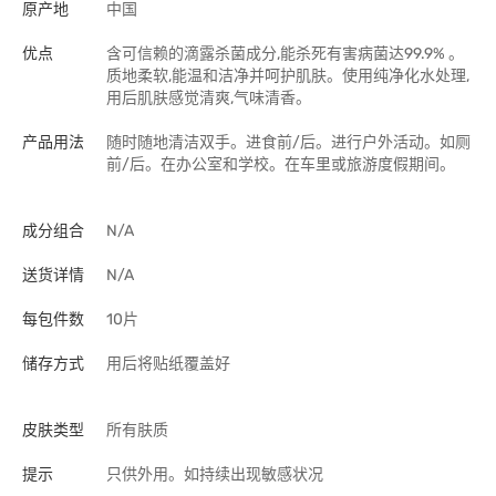
原产地
中国
优点
含可信赖的滴露杀菌成分,能杀死有害病菌达99.9% 。
质地柔软,能温和洁净并呵护肌肤。使用纯净化水处理,
用后肌肤感觉清爽,气味清香。
产品用法
随时随地清洁双手。进食前/后。进行户外活动。如厕
前/后。在办公室和学校。在车里或旅游度假期间。
成分组合
N/A
送货详情
N/A
每包件数
10片
储存方式
用后将贴纸覆盖好
皮肤类型
所有肤质
提示
只供外用。如持续出现敏感状况