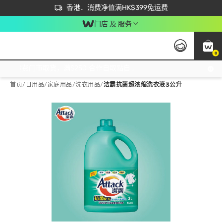
首次APP下单买满$450 输入 NEWAPP 即减$50
立即成为易赏钱会员尽享独家优惠
香港．消费净值满HK$399免运费
门店 及 服务
0
免运费门市取货，满$250 合作自取點自取免运费，净额消费满$399，免费送货上门！
首页
/
日用品
/
家庭用品
/
洗衣用品
/
洁霸抗菌超浓缩洗衣液3公升