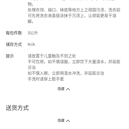
物。
处理衣领、袖口、袜底等地方上之顽固污渍，洗衣前
可先将洗衣液直接涂抹于污渍上，让顽垢更易于溶
解。
每包件数
3公升
储存方式
N/A
提示
请放置于儿童触及不到之处
不可饮用，如不慎误服，立即饮下大量清水，并延医
诊治
如不慎入眼，立即用清水冲洗，并延医诊治
手洗时请穿上胶手套
隐藏
送货方式
1. 送货到府（受卫生署条例规管产品除外 ）
隐藏
订单总额淨值满$399免运费（商户直送产品除外），选取「特快送」并于早
上9点至下午7点下单，最快30分钟内送到​。