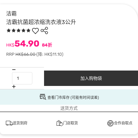
洁霸
洁霸抗菌超浓缩洗衣液3公升
54.90
HK$
84折
RRP
HK$66.00
(降: HK$11.10)
加入购物袋
查看门市库存 (可能有时间误差)
送货方式
送货到府
门店取货
合作自取点