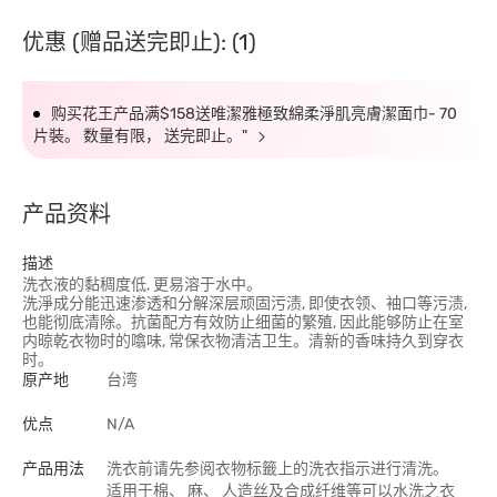
优惠 (赠品送完即止): (1)
购买花王产品满$158送唯潔雅極致綿柔淨肌亮膚潔面巾- 70
片裝。 数量有限， 送完即止。"
产品资料
描述
洗衣液的黏稠度低, 更易溶于水中。
洗淨成分能迅速渗透和分解深层顽固污渍, 即使衣领、袖口等污渍,
也能彻底清除。抗菌配方有效防止细菌的繁殖, 因此能够防止在室
内晾乾衣物时的噏味, 常保衣物清洁卫生。清新的香味持久到穿衣
时。
原产地
台湾
优点
N/A
产品用法
洗衣前请先参阅衣物标籤上的洗衣指示进行清洗。
适用于棉、 麻、 人造丝及合成纤维等可以水洗之衣