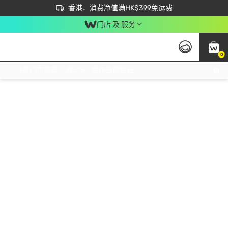
首次APP下单买满$450 输入 NEWAPP 即减$50
立即成为易赏钱会员尽享独家优惠
香港．消费净值满HK$399免运费
门店 及 服务
0
免运费门市取货，满$250 合作自取點自取免运费，净额消费满$399，免费送货上门！