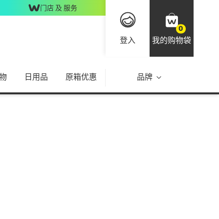
门店 及 服务
0
登入
我的购物袋
物
日用品
原箱优惠
品牌