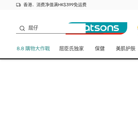
香港．消费净值满HK$399免运费
立即成为易赏钱会员尽享独家优惠
首次APP下单买满$450 输入 NEWAPP 即减$50
生蠔BB
屈仔
8.8 購物大作戰
屈臣氏独家
保健
美肌护肤