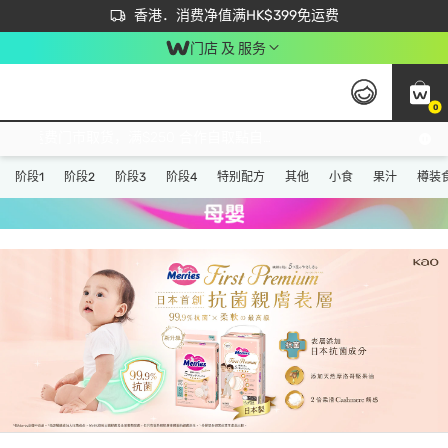
首次APP下单买满$450 输入 NEWAPP 即减$50
立即成为易赏钱会员尽享独家优惠
香港．消费净值满HK$399免运费
门店 及 服务
0
免运费门市取货，满$250 合作自取點自取免运费，净额消费满$399，免费送货上门！
阶段1
阶段2
阶段3
阶段4
特别配方
其他
小食
果汁
樽装