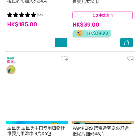
拉拉裤加加大码24片
善婴儿柔湿巾
(56)
买2件优惠价
(219)
HK$185.00
HK$39.00
HK$34.90
屈臣氏
屈臣氏手口专用植物纤
PAMPERS
帮宝适奢宠の舒适
维婴儿柔湿巾 8片X6包
纸尿片细码48片