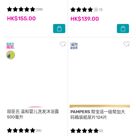
(138)
(1)
HK$155.00
HK$139.00
屈臣氏
温和婴儿洗发沐浴露
PAMPERS
帮宝适一级帮加大
500毫升
码箱装紙尿片124片
(36)
(2)