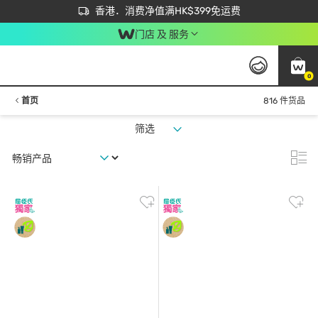
首次APP下单买满$450 输入 NEWAPP 即减$50
立即成为易赏钱会员尽享独家优惠
香港．消费净值满HK$399免运费
门店 及 服务
0
首页
816 件货品
筛选