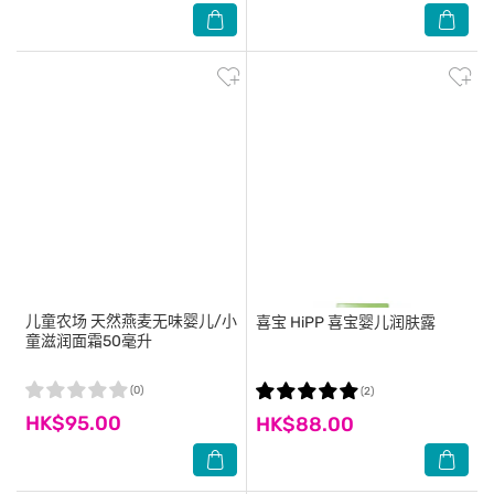
儿童农场
天然燕麦无味婴儿/小
喜宝
HiPP 喜宝婴儿润肤露
童滋润面霜50毫升
(0)
(2)
HK$95.00
HK$88.00