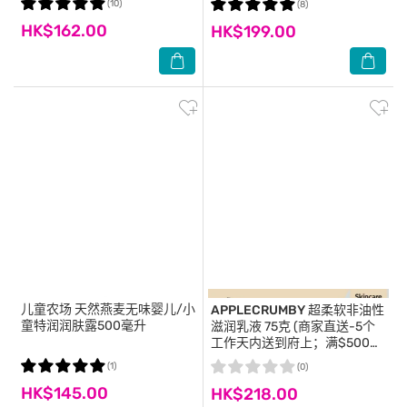
(10)
(8)
HK$162.00
HK$199.00
儿童农场
天然燕麦无味婴儿/小
APPLECRUMBY
超柔软非油性
童特润润肤露500毫升
滋润乳液 75克 (商家直送-5个
工作天内送到府上；满$500免
运)
(1)
(0)
HK$145.00
HK$218.00