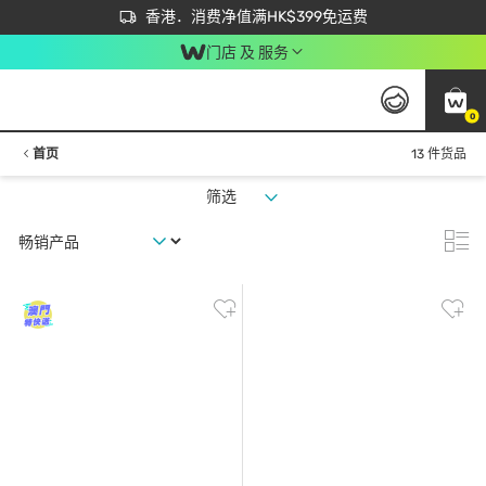
首次APP下单买满$450 输入 NEWAPP 即减$50
立即成为易赏钱会员尽享独家优惠
香港．消费净值满HK$399免运费
门店 及 服务
0
首页
13 件货品
筛选