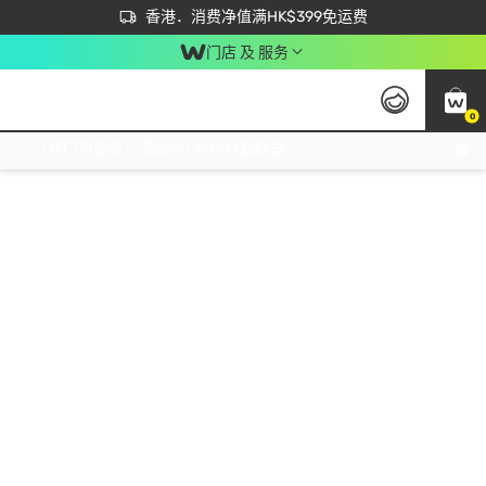
首次APP下单买满$450 输入 NEWAPP 即减$50
立即成为易赏钱会员尽享独家优惠
香港．消费净值满HK$399免运费
门店 及 服务
0
免运费门市取货，满$250 合作自取點自取免运费，净额消费满$399，免费送货上门！