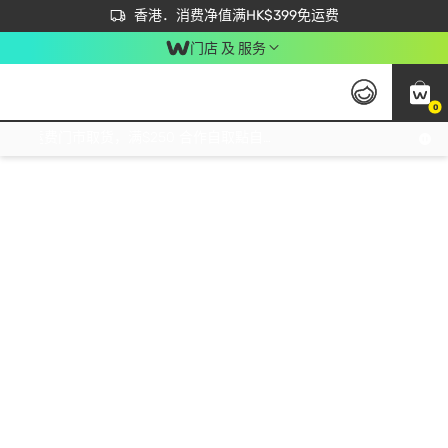
首次APP下单买满$450 输入 NEWAPP 即减$50
立即成为易赏钱会员尽享独家优惠
香港．消费净值满HK$399免运费
门店 及 服务
0
免运费门市取货，满$250 合作自取點自取免运费，净额消费满$399，免费送货上门！