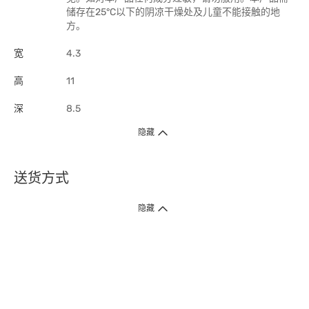
储存在25°C以下的阴凉干燥处及儿童不能接触的地
方。
宽
4.3
高
11
深
8.5
隐藏
送货方式
1. 送货到府（受卫生署条例规管产品除外 ）
隐藏
订单总额淨值满$399免运费（商户直送产品除外），选取「特快送」并于早
上9点至下午7点下单，最快30分钟内送到​。
2. 门店取货（商户直送产品除外）
超过160间门市满$50免费店取，选取「特快门店取货」最快30分钟可取货。
3. 顺丰智能柜（受卫生署条例规管或商户直送产品除外）
买满$250免费顺丰智能柜自提点自取，服务范围包括香港岛、九龙、新界、
各大小屋邨、屋苑商场等。