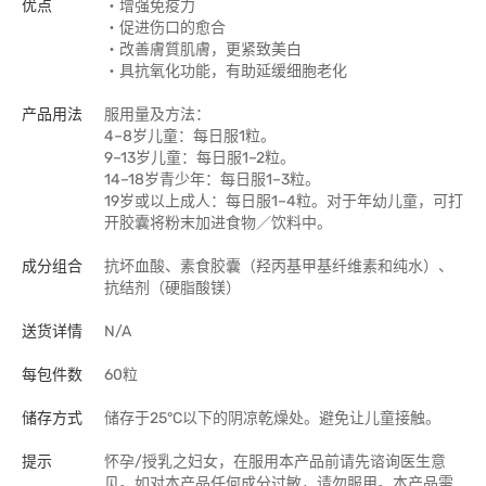
优点
‧增强免疫力
‧促进伤口的愈合
‧改善膚質肌膚，更紧致美白
‧具抗氧化功能，有助延缓细胞老化
产品用法
服用量及方法：
4–8岁儿童：每日服1粒。
9–13岁儿童：每日服1–2粒。
14–18岁青少年：每日服1–3粒。
19岁或以上成人：每日服1–4粒。对于年幼儿童，可打
开胶囊将粉末加进食物／饮料中。
成分组合
抗坏血酸、素食胶囊（羟丙基甲基纤维素和纯水）、
抗结剂（硬脂酸镁）
送货详情
N/A
每包件数
60粒
储存方式
储存于25°C以下的阴凉乾燥处。避免让儿童接触。
提示
怀孕/授乳之妇女，在服用本产品前请先谘询医生意
见。如对本产品任何成分过敏，请勿服用。本产品需