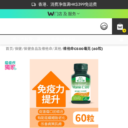
首次APP下单买满$450 输入 NEWAPP 即减$50
立即成为易赏钱会员尽享独家优惠
香港．消费净值满HK$399免运费
门店 及 服务
0
免运费门市取货，满$250 合作自取點自取免运费，净额消费满$399，免费送货上门！
首页
/
保健
/
保健食品及维他命
/
其他
/
维他命C500毫克 (60粒)