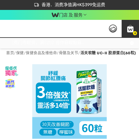
首次APP下单买满$450 输入 NEWAPP 即减$50
立即成为易赏钱会员尽享独家优惠
香港．消费净值满HK$399免运费
门店 及 服务
0
免运费门市取货，满$250 合作自取點自取免运费，净额消费满$399，免费送货上门！
首页
/
保健
/
保健食品及维他命
/
骨骼及关节
/
活关软糖 UC-II 胶原蛋白(60粒)