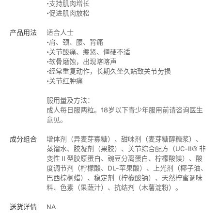
•支持肌肉增长
•促进肌肉放松
产品用法
适合人士
•肩、颈、腰、背痛
•关节酸痛、绷紧、僵硬不适
•软骨磨蚀，出现喀喀声
•经常重复动作，长期久坐久站致关节劳损
•关节红肿痛
服用量及方法：
成人每日服两粒。18岁以下青少年服用前请咨询医生
意见。
成分组合
增体剂（异麦芽寡糖）、甜味剂（麦芽糖醇糖浆）、
蒸馏水、胶凝剂（果胶）、关节综合配方（UC-II® 非
变性 II 型胶原蛋白、豌豆分离蛋白、柠檬酸镁）、酸
度调节剂（柠檬酸、DL-苹果酸）、上光剂（椰子油、
巴西棕榈蜡）、稳定剂（柠檬酸钠）、天然柠蜜调味
料、色素（果蔬汁）、抗结剂（木薯淀粉）。
送货详情
NA