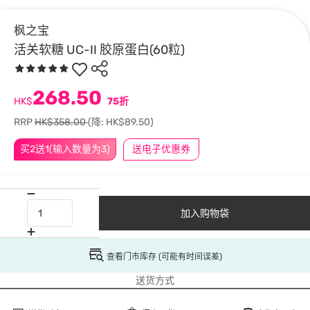
枫之宝
活关软糖 UC-II 胶原蛋白(60粒)
268.50
HK$
75折
RRP
HK$358.00
(降: HK$89.50)
买2送1(输入数量为3)
送电子优惠券
加入购物袋
查看门市库存 (可能有时间误差)
送货方式