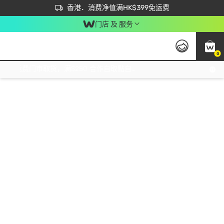
首次APP下单买满$450 输入 NEWAPP 即减$50
立即成为易赏钱会员尽享独家优惠
香港．消费净值满HK$399免运费
门店 及 服务
0
免运费门市取货，满$250 合作自取點自取免运费，净额消费满$399，免费送货上门！