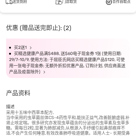
送货到府
门店取货
合作自取点
优惠 (赠品送完即止): (2)
买2送1
买精选健康产品满$488, 送$60电子现金券 1张 (使用日期:
29/7-10/9, 使用方法: 于屈臣氏网店买精选健康产品$120, 可使
用一张电子现金券; 无额外折扣优惠产品, 订购计划, 供应商直送
产品及疫苗除外)
产品资料
描述
采用十五味中西草本配方,
当中采用的虫草菌丝体CS-4药性平和,能扶正益气,改善脏腑虚弱,补
肾止咳定喘。很多研究亦发现虫草蕴含的分泌出的虫草素及虫草多
糖。需每日2粒,显著为肺部减负,从根源入手纾缓引起鼻部痕痒不
适,不会产生任何睡意,有效改善肺呼吸道健康。适用人士- 长期受鼻