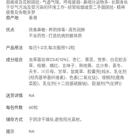
部痕痒及花粉困扰- 气虚气喘、呼吸疲弱- 鼻咽分泌物多- 长期身处
于空气污浊及受污染的环境工作- 经常吸烟或受二手烟困扰- 精神
疲惫及失眠多梦
原产地
香港
优点
改善鼻敏- 养阴排毒- 清热润肺
不含药性- 打造抗病抗敏体质
产品用法
每日1-2次,每次服用1-2粒
成分组合
虫草菌丝体CS4(12%)、杏仁、黄芪、党参、白花蛇舌
草、桔梗、橘红、五味子、熟地黄、北沙参、麦冬、
天冬、川贝母、甘草、鼠尾草、胶囊壳(纯水、乳化剂
(羟丙基甲基纤维素)、色素(二氧化钛)、增稠剂(鹿角
菜胶)、乳化剂(十二烷基硫酸钠)、胶凝剂(气化钾))
送货详情
NA
每包件数
60粒
储存方式
于阴凉干燥处,避免阳光直射。
提示
NA