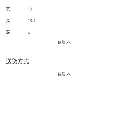
宽
10
高
13.4
深
6
隐藏
送货方式
1. 送货到府（受卫生署条例规管产品除外 ）
隐藏
订单总额淨值满$399免运费（商户直送产品除外），选取「特快送」并于早
上9点至下午7点下单，最快30分钟内送到​。
2. 门店取货（商户直送产品除外）
超过160间门市满$50免费店取，选取「特快门店取货」最快30分钟可取货。
3. 顺丰智能柜（受卫生署条例规管或商户直送产品除外）
买满$250免费顺丰智能柜自提点自取，服务范围包括香港岛、九龙、新界、
各大小屋邨、屋苑商场等。
4.内地跨境直邮
订单总净值满$500免运费。