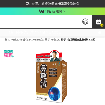
首次APP下单买满$450 输入 NEWAPP 即减$50
立即成为易赏钱会员尽享独家优惠
香港．消费净值满HK$399免运费
门店 及 服务
0
免运费门市取货，满$250 合作自取點自取免运费，净额消费满$399，免费送货上门！
首页
/
保健
/
保健食品及维他命
/
灵芝及虫草
/
极研 虫草清肺鼻敏清 60粒