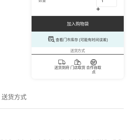
数量
加入购物袋
查看门市库存 (可能有时间误差)
送货方式
送货到府
门店取货
合作自取
点
送货方式