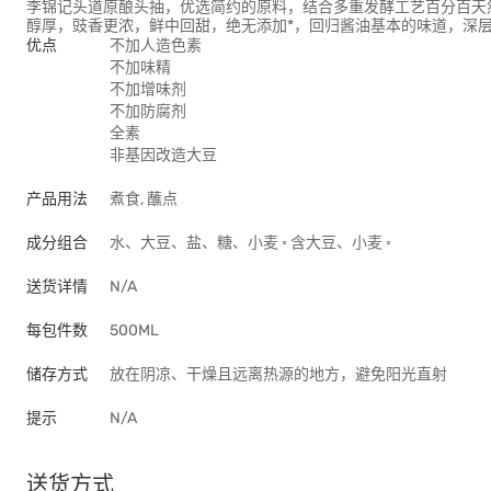
李锦记头道原酿头抽，优选简约的原料，结合多重发酵工艺百分百天
醇厚，豉香更浓，鲜中回甜，绝无添加*，回归酱油基本的味道，深层
优点
不加人造色素
不加味精
不加增味剂
不加防腐剂
全素
非基因改造大豆
产品用法
煮食, 蘸点
成分组合
水、大豆、盐、糖、小麦 ◦ 含大豆、小麦 ◦
送货详情
N/A
每包件数
500ML
储存方式
放在阴凉、干燥且远离热源的地方，避免阳光直射
提示
N/A
送货方式