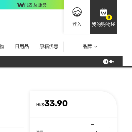
门店 及 服务
0
登入
我的购物袋
物
日用品
原箱优惠
品牌
33.90
HK$