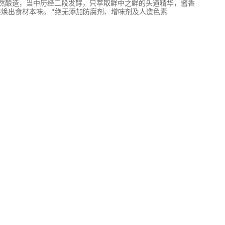
然酿造，当中历经二段发酵，只萃取鲜中之鲜的头道精华，酱香
焕出食材本味。 *绝无添加防腐剂、增味剂及人造色素