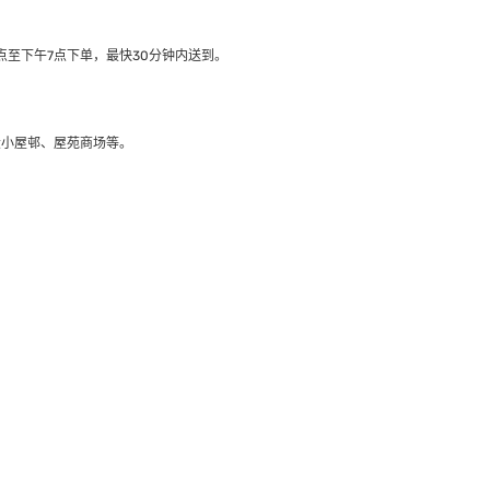
至下午7点下单，最快30分钟内送到​。
大小屋邨、屋苑商场等。