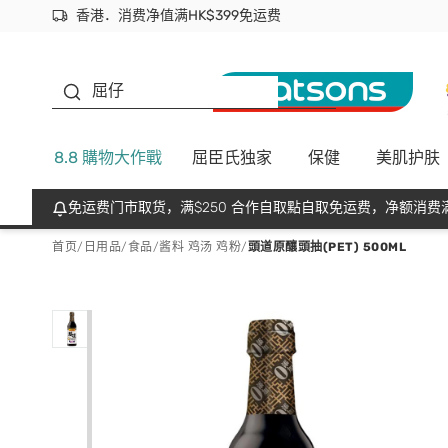
香港．消费净值满HK$399免运费
立即成为易赏钱会员尽享独家优惠
首次APP下单买满$450 输入 NEWAPP 即减$50
生蠔BB
屈仔
8.8 購物大作戰
屈臣氏独家
保健
美肌护肤
免运费门市取货，满$250 合作自取點自取免运费，净额消费满
首页
/
日用品
/
食品
/
酱料 鸡汤 鸡粉
/
頭道原釀頭抽(PET) 500ML