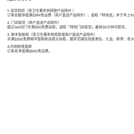
1. 送货到府（受卫生署条例规管产品除外 ）
订单总额淨值满$399免运费（商户直送产品除外），选取「特快送」并于早上9点
2. 门店取货（商户直送产品除外）
超过160间门市满$50免费店取，选取「特快门店取货」最快30分钟可取货。
3. 顺丰智能柜（受卫生署条例规管或商户直送产品除外）
买满$250免费顺丰智能柜自提点自取，服务范围包括香港岛、九龙、新界、各
4.内地跨境直邮
订单总净值满$500免运费。