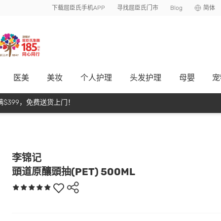
下载屈臣氏手机APP
寻找屈臣氏门市
Blog
简体
医美
美妆
个人护理
头发护理
母嬰
宠
$399，免费送货上门！
李锦记
頭道原釀頭抽(PET) 500ML